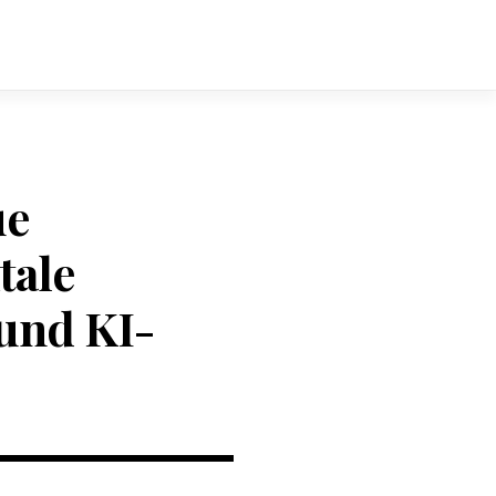
ue
tale
und KI-