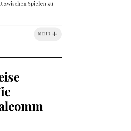
it zwischen Spielen zu
MEHR
eise
ie
ualcomm