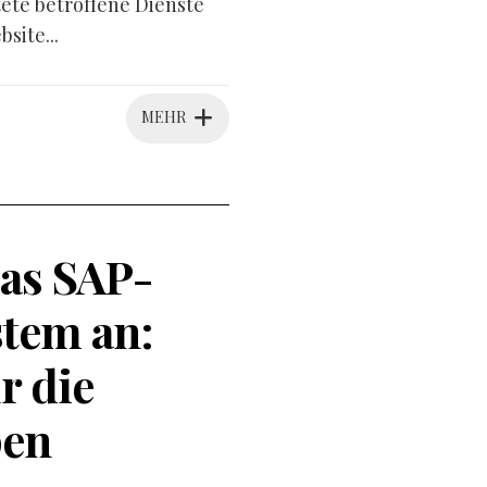
tete betroffene Dienste
site...
MEHR
as SAP-
tem an:
r die
pen