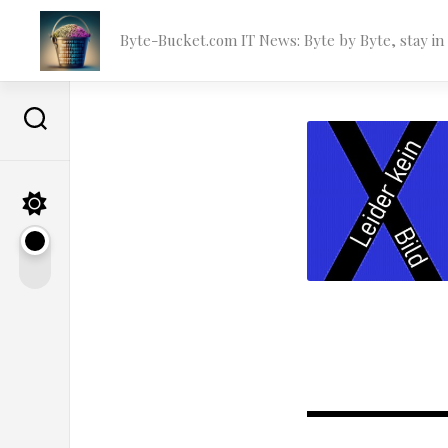
Skip
to
Byte-Bucket.com IT News: Byte by Byte, stay i
content