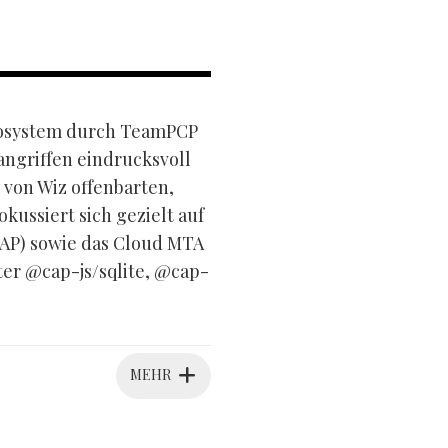
ökosystem durch TeamPCP
angriffen eindrucksvoll
 von Wiz offenbarten,
ussiert sich gezielt auf
AP) sowie das Cloud MTA
er @cap-js/sqlite, @cap-
MEHR