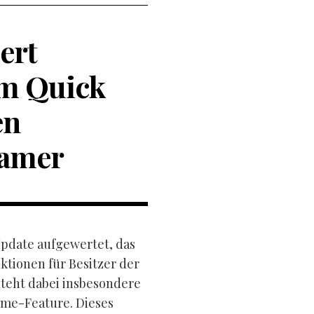
ert
em Quick
en
Gamer
Update aufgewertet, das
tionen für Besitzer der
steht dabei insbesondere
ume-Feature. Dieses