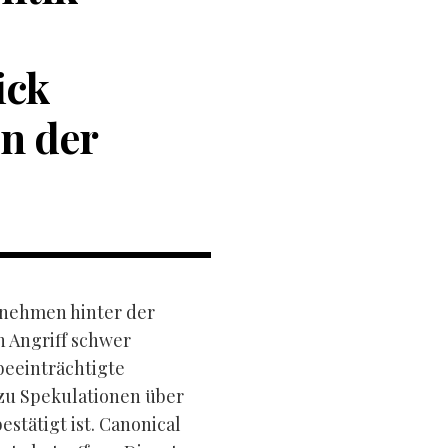
ick
en der
rnehmen hinter der
 Angriff schwer
beeinträchtigte
zu Spekulationen über
estätigt ist. Canonical