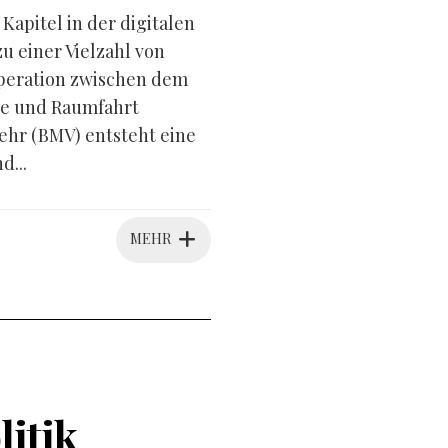
apitel in der digitalen
 einer Vielzahl von
peration zwischen dem
ie und Raumfahrt
hr (BMV) entsteht eine
d...
MEHR
litik