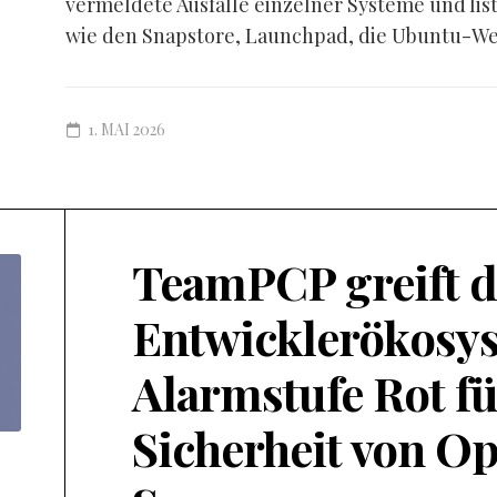
vermeldete Ausfälle einzelner Systeme und lis
wie den Snapstore, Launchpad, die Ubuntu-Web
1. MAI 2026
TeamPCP greift d
Entwicklerökosys
Alarmstufe Rot fü
Sicherheit von O