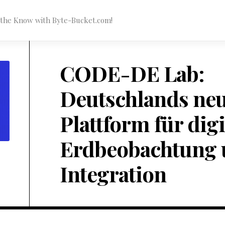
n the Know with Byte-Bucket.com!
CODE-DE Lab:
Deutschlands ne
Plattform für digi
Erdbeobachtung 
Integration