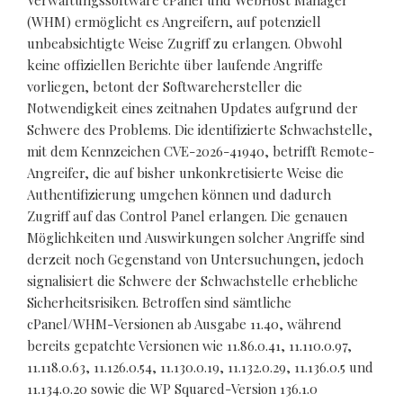
Verwaltungssoftware cPanel und WebHost Manager
(WHM) ermöglicht es Angreifern, auf potenziell
unbeabsichtigte Weise Zugriff zu erlangen. Obwohl
keine offiziellen Berichte über laufende Angriffe
vorliegen, betont der Softwarehersteller die
Notwendigkeit eines zeitnahen Updates aufgrund der
Schwere des Problems. Die identifizierte Schwachstelle,
mit dem Kennzeichen CVE-2026-41940, betrifft Remote-
Angreifer, die auf bisher unkonkretisierte Weise die
Authentifizierung umgehen können und dadurch
Zugriff auf das Control Panel erlangen. Die genauen
Möglichkeiten und Auswirkungen solcher Angriffe sind
derzeit noch Gegenstand von Untersuchungen, jedoch
signalisiert die Schwere der Schwachstelle erhebliche
Sicherheitsrisiken. Betroffen sind sämtliche
cPanel/WHM-Versionen ab Ausgabe 11.40, während
bereits gepatchte Versionen wie 11.86.0.41, 11.110.0.97,
11.118.0.63, 11.126.0.54, 11.130.0.19, 11.132.0.29, 11.136.0.5 und
11.134.0.20 sowie die WP Squared-Version 136.1.0