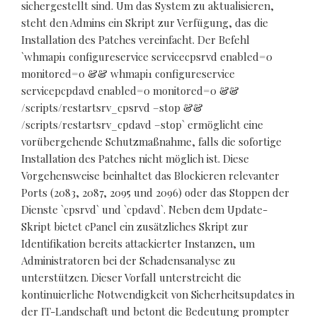
sichergestellt sind. Um das System zu aktualisieren,
steht den Admins ein Skript zur Verfügung, das die
Installation des Patches vereinfacht. Der Befehl
`whmapi1 configureservice servicecpsrvd enabled=0
monitored=0 && whmapi1 configureservice
servicepcpdavd enabled=0 monitored=0 &&
/scripts/restartsrv_cpsrvd –stop &&
/scripts/restartsrv_cpdavd –stop` ermöglicht eine
vorübergehende Schutzmaßnahme, falls die sofortige
Installation des Patches nicht möglich ist. Diese
Vorgehensweise beinhaltet das Blockieren relevanter
Ports (2083, 2087, 2095 und 2096) oder das Stoppen der
Dienste `cpsrvd` und `cpdavd`. Neben dem Update-
Skript bietet cPanel ein zusätzliches Skript zur
Identifikation bereits attackierter Instanzen, um
Administratoren bei der Schadensanalyse zu
unterstützen. Dieser Vorfall unterstreicht die
kontinuierliche Notwendigkeit von Sicherheitsupdates in
der IT-Landschaft und betont die Bedeutung prompter