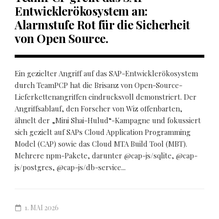
Entwicklerökosystem an:
Alarmstufe Rot für die Sicherheit
von Open Source.
Ein gezielter Angriff auf das SAP-Entwicklerökosystem
durch TeamPCP hat die Brisanz von Open-Source-
Lieferkettenangriffen eindrucksvoll demonstriert. Der
Angriffsablauf, den Forscher von Wiz offenbarten,
ähnelt der „Mini Shai-Hulud“-Kampagne und fokussiert
sich gezielt auf SAPs Cloud Application Programming
Model (CAP) sowie das Cloud MTA Build Tool (MBT).
Mehrere npm-Pakete, darunter @cap-js/sqlite, @cap-
js/postgres, @cap-js/db-service...
1. MAI 2026