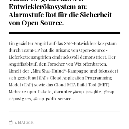
Entwicklerökosystem an:
Alarmstufe Rot für die Sicherheit
von Open Source.
Ein gezielter Angriff auf das SAP-Entwicklerökosystem
durch TeamPCP hat die Brisanz von Open-Source-
Lieferkettenangriffen eindrucksvoll demonstriert. Der
Angriffsablauf, den Forscher von Wiz offenbarten,
ähnelt der „Mini Shai-Hulud“-Kampagne und fokussiert
sich gezielt auf SAPs Cloud Application Programming
Model (CAP) sowie das Cloud MTA Build Tool (MBT).
Mehrere npm-Pakete, darunter @cap-js/sqlite, @cap-
js/postgres, @cap-js/db-service...
1. MAI 2026