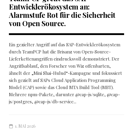
Entwicklerökosystem an:
Alarmstufe Rot für die Sicherheit
von Open Source.
Ein gezielter Angriff auf das SAP-Entwicklerökosystem
durch TeamPCP hat die Brisanz von Open-Source-
Lieferkettenangriffen eindrucksvoll demonstriert. Der
Angriffsablauf, den Forscher von Wiz offenbarten,
ähnelt der „Mini Shai-Hulud“-Kampagne und fokussiert
sich gezielt auf SAPs Cloud Application Programming
Model (CAP) sowie das Cloud MTA Build Tool (MBT).
Mehrere npm-Pakete, darunter @cap-js/sqlite, @cap-
js/postgres, @cap-js/db-service...
1. MAI 2026