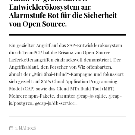
Entwicklerökosystem an:
Alarmstufe Rot für die Sicherheit
von Open Source.
Ein gezielter Angriff auf das SAP-Entwicklerökosystem
durch TeamPCP hat die Brisanz von Open-Source-
Lieferkettenangriffen eindrucksvoll demonstriert. Der
Angriffsablauf, den Forscher von Wiz offenbarten,
ähnelt der „Mini Shai-Hulud“-Kampagne und fokussiert
sich gezielt auf SAPs Cloud Application Programming
Model (CAP) sowie das Cloud MTA Build Tool (MBT).
Mehrere npm-Pakete, darunter @cap-js/sqlite, @cap-
js/postgres, @cap-js/db-service...
1. MAI 2026