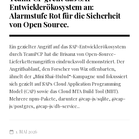
Entwicklerökosystem an:
Alarmstufe Rot für die Sicherheit
von Open Source.
Ein gezielter Angriff auf das SAP-Entwicklerökosystem
durch TeamPCP hat die Brisanz von Open-Source-
Lieferkettenangriffen eindrucksvoll demonstriert. Der
Angriffsablauf, den Forscher von Wiz offenbarten,
ähnelt der „Mini Shai-Hulud“-Kampagne und fokussiert
sich gezielt auf SAPs Cloud Application Programming
Model (CAP) sowie das Cloud MTA Build Tool (MBT).
Mehrere npm-Pakete, darunter @cap-js/sqlite, @cap-
js/postgres, @cap-js/db-service...
1. MAI 2026