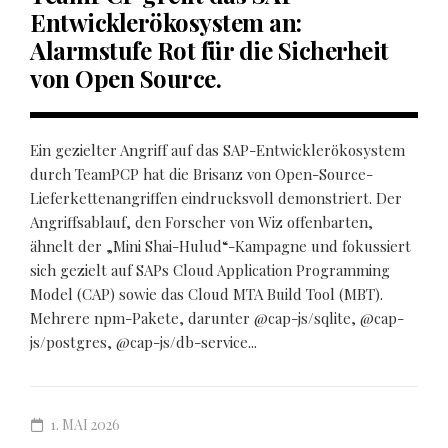
Entwicklerökosystem an:
Alarmstufe Rot für die Sicherheit
von Open Source.
Ein gezielter Angriff auf das SAP-Entwicklerökosystem
durch TeamPCP hat die Brisanz von Open-Source-
Lieferkettenangriffen eindrucksvoll demonstriert. Der
Angriffsablauf, den Forscher von Wiz offenbarten,
ähnelt der „Mini Shai-Hulud“-Kampagne und fokussiert
sich gezielt auf SAPs Cloud Application Programming
Model (CAP) sowie das Cloud MTA Build Tool (MBT).
Mehrere npm-Pakete, darunter @cap-js/sqlite, @cap-
js/postgres, @cap-js/db-service...
1. MAI 2026