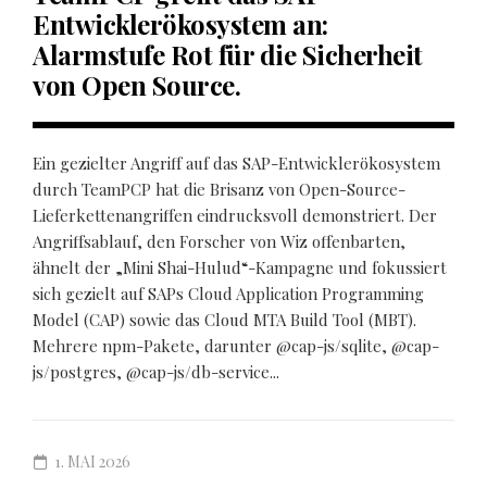
Entwicklerökosystem an:
Alarmstufe Rot für die Sicherheit
von Open Source.
Ein gezielter Angriff auf das SAP-Entwicklerökosystem
durch TeamPCP hat die Brisanz von Open-Source-
Lieferkettenangriffen eindrucksvoll demonstriert. Der
Angriffsablauf, den Forscher von Wiz offenbarten,
ähnelt der „Mini Shai-Hulud“-Kampagne und fokussiert
sich gezielt auf SAPs Cloud Application Programming
Model (CAP) sowie das Cloud MTA Build Tool (MBT).
Mehrere npm-Pakete, darunter @cap-js/sqlite, @cap-
js/postgres, @cap-js/db-service...
1. MAI 2026