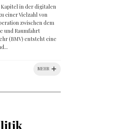
apitel in der digitalen
 einer Vielzahl von
peration zwischen dem
ie und Raumfahrt
hr (BMV) entsteht eine
d...
MEHR
litik