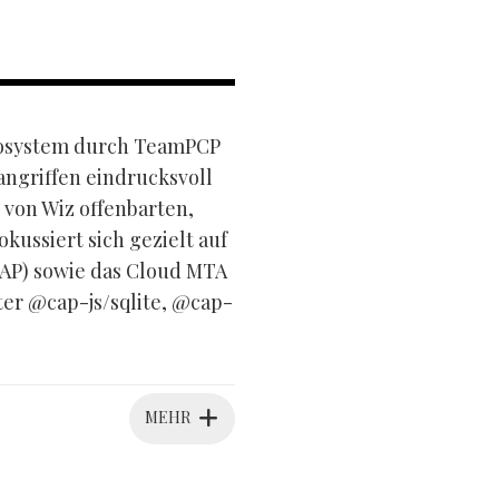
ökosystem durch TeamPCP
angriffen eindrucksvoll
 von Wiz offenbarten,
ussiert sich gezielt auf
AP) sowie das Cloud MTA
er @cap-js/sqlite, @cap-
MEHR