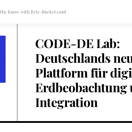
n the Know with Byte-Bucket.com!
CODE-DE Lab:
Deutschlands ne
Plattform für digi
Erdbeobachtung 
Integration