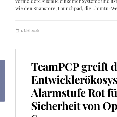
vermeldete Ausfälle einzelner Systeme und lis
wie den Snapstore, Launchpad, die Ubuntu-Web
1. MAI 2026
TeamPCP greift d
Entwicklerökosys
Alarmstufe Rot fü
Sicherheit von O