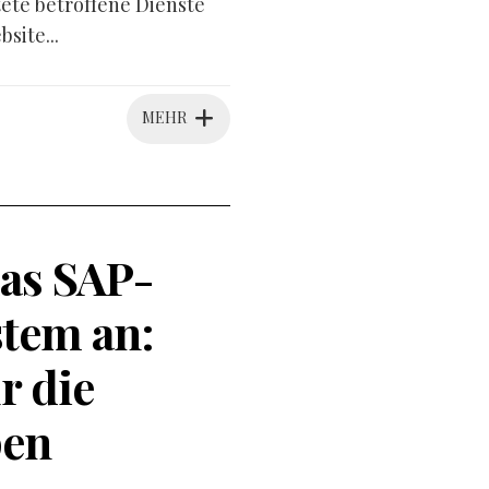
tete betroffene Dienste
site...
MEHR
as SAP-
tem an:
r die
pen