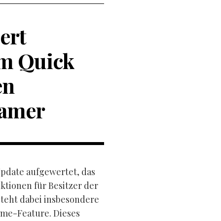
ert
em Quick
en
Gamer
Update aufgewertet, das
tionen für Besitzer der
steht dabei insbesondere
ume-Feature. Dieses