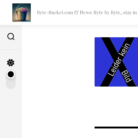
Skip
to
Byte-Bucket.com IT News: Byte by Byte, stay i
content