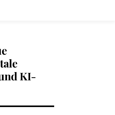
ue
tale
und KI-