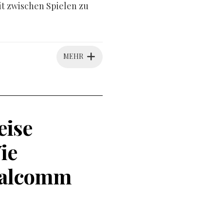
it zwischen Spielen zu
MEHR
eise
ie
ualcomm