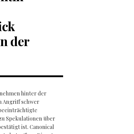
ick
en der
rnehmen hinter der
 Angriff schwer
beeinträchtigte
zu Spekulationen über
estätigt ist. Canonical