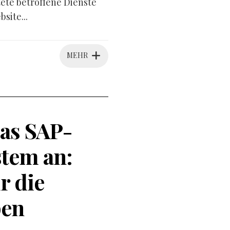
tete betroffene Dienste
site...
MEHR
as SAP-
tem an:
r die
pen