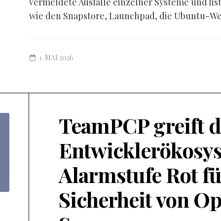
vermeldete Ausfälle einzelner Systeme und lis
wie den Snapstore, Launchpad, die Ubuntu-Web
1. MAI 2026
TeamPCP greift d
Entwicklerökosys
Alarmstufe Rot fü
Sicherheit von O