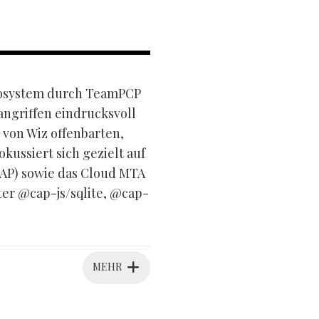
ökosystem durch TeamPCP
angriffen eindrucksvoll
 von Wiz offenbarten,
ussiert sich gezielt auf
AP) sowie das Cloud MTA
er @cap-js/sqlite, @cap-
MEHR