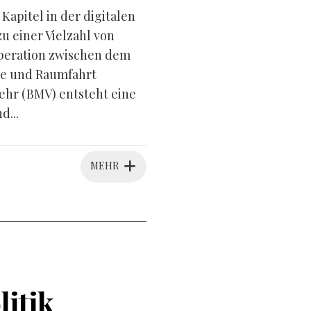
apitel in der digitalen
 einer Vielzahl von
peration zwischen dem
ie und Raumfahrt
hr (BMV) entsteht eine
d...
MEHR
litik