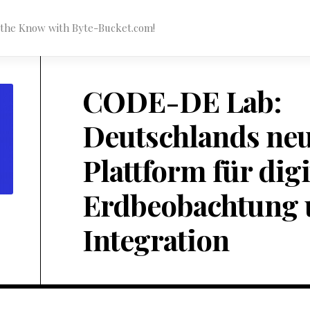
n the Know with Byte-Bucket.com!
CODE-DE Lab:
Deutschlands ne
Plattform für digi
Erdbeobachtung 
Integration