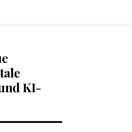
ue
tale
und KI-