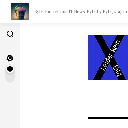
Skip
to
Byte-Bucket.com IT News: Byte by Byte, stay i
content