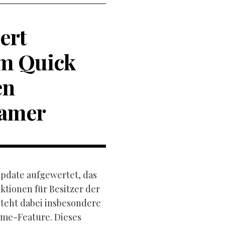
ert
em Quick
en
Gamer
Update aufgewertet, das
tionen für Besitzer der
steht dabei insbesondere
ume-Feature. Dieses