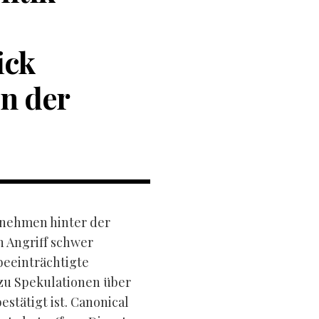
ick
en der
rnehmen hinter der
 Angriff schwer
beeinträchtigte
zu Spekulationen über
estätigt ist. Canonical