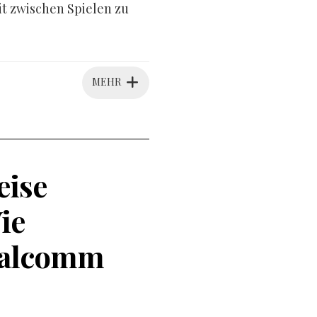
it zwischen Spielen zu
MEHR
eise
ie
ualcomm