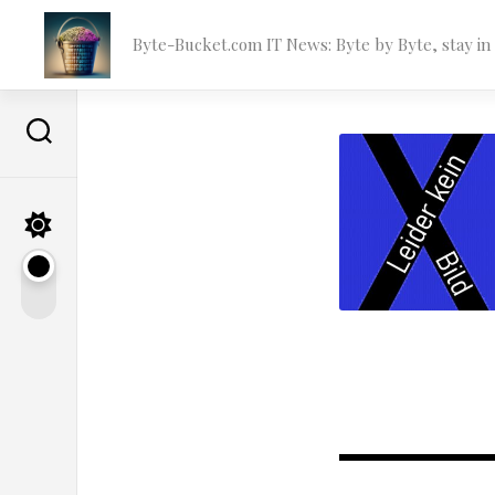
Skip
to
Byte-Bucket.com IT News: Byte by Byte, stay i
content