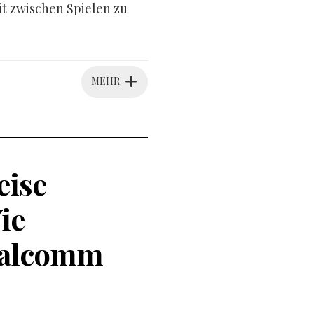
it zwischen Spielen zu
MEHR
eise
ie
ualcomm