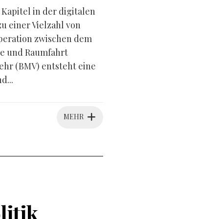
apitel in der digitalen
 einer Vielzahl von
peration zwischen dem
ie und Raumfahrt
hr (BMV) entsteht eine
d...
MEHR
litik