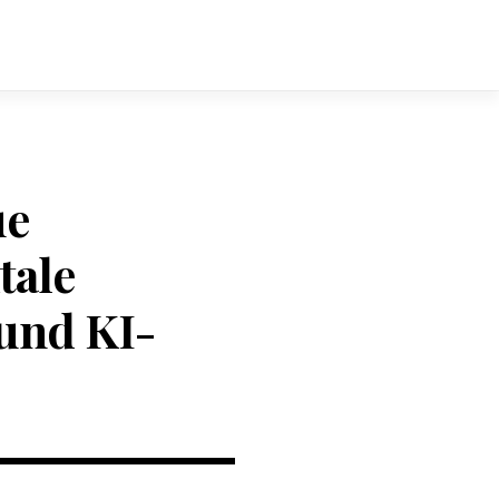
ue
tale
und KI-