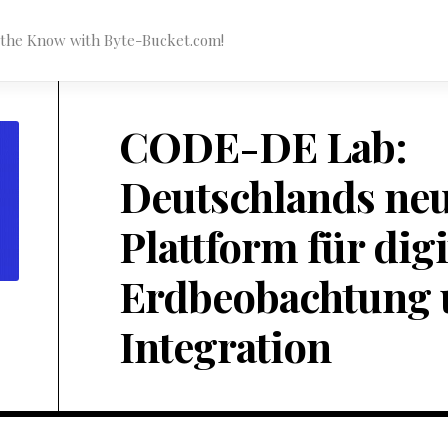
n the Know with Byte-Bucket.com!
CODE-DE Lab:
Deutschlands ne
Plattform für digi
Erdbeobachtung 
Integration