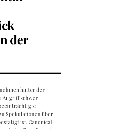
ick
en der
rnehmen hinter der
 Angriff schwer
beeinträchtigte
zu Spekulationen über
estätigt ist. Canonical