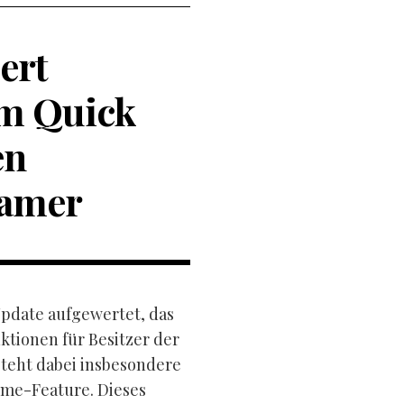
ert
em Quick
en
Gamer
Update aufgewertet, das
tionen für Besitzer der
steht dabei insbesondere
ume-Feature. Dieses