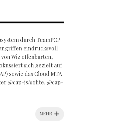
ökosystem durch TeamPCP
angriffen eindrucksvoll
 von Wiz offenbarten,
ussiert sich gezielt auf
AP) sowie das Cloud MTA
er @cap-js/sqlite, @cap-
MEHR