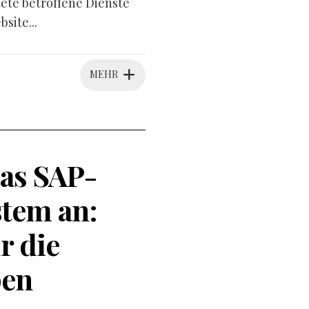
tete betroffene Dienste
site...
MEHR
as SAP-
tem an:
r die
pen