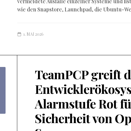
vermeldete Ausfälle einzelner Systeme und lis
wie den Snapstore, Launchpad, die Ubuntu-Web
1. MAI 2026
TeamPCP greift d
Entwicklerökosys
Alarmstufe Rot fü
Sicherheit von O