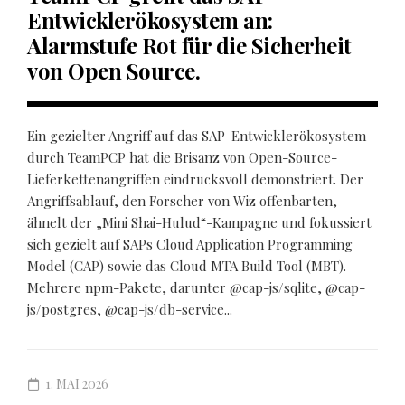
Entwicklerökosystem an:
Alarmstufe Rot für die Sicherheit
von Open Source.
Ein gezielter Angriff auf das SAP-Entwicklerökosystem
durch TeamPCP hat die Brisanz von Open-Source-
Lieferkettenangriffen eindrucksvoll demonstriert. Der
Angriffsablauf, den Forscher von Wiz offenbarten,
ähnelt der „Mini Shai-Hulud“-Kampagne und fokussiert
sich gezielt auf SAPs Cloud Application Programming
Model (CAP) sowie das Cloud MTA Build Tool (MBT).
Mehrere npm-Pakete, darunter @cap-js/sqlite, @cap-
js/postgres, @cap-js/db-service...
1. MAI 2026