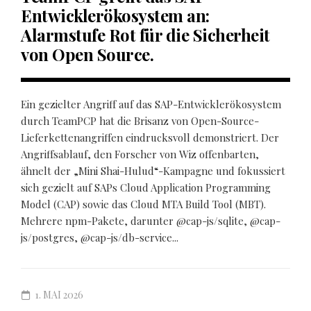
Entwicklerökosystem an:
Alarmstufe Rot für die Sicherheit
von Open Source.
Ein gezielter Angriff auf das SAP-Entwicklerökosystem
durch TeamPCP hat die Brisanz von Open-Source-
Lieferkettenangriffen eindrucksvoll demonstriert. Der
Angriffsablauf, den Forscher von Wiz offenbarten,
ähnelt der „Mini Shai-Hulud“-Kampagne und fokussiert
sich gezielt auf SAPs Cloud Application Programming
Model (CAP) sowie das Cloud MTA Build Tool (MBT).
Mehrere npm-Pakete, darunter @cap-js/sqlite, @cap-
js/postgres, @cap-js/db-service...
1. MAI 2026