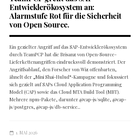
Entwicklerökosystem an:
Alarmstufe Rot für die Sicherheit
von Open Source.
Ein gezielter Angriff auf das SAP-Entwicklerökosystem
durch TeamPCP hat die Brisanz von Open-Source-
Lieferkettenangriffen eindrucksvoll demonstriert. Der
Angriffsablauf, den Forscher von Wiz offenbarten,
ähnelt der „Mini Shai-Hulud“-Kampagne und fokussiert
sich gezielt auf SAPs Cloud Application Programming
Model (CAP) sowie das Cloud MTA Build Tool (MBT).
Mehrere npm-Pakete, darunter @cap-js/sqlite, @cap-
js/postgres, @cap-js/db-service...
1. MAI 2026