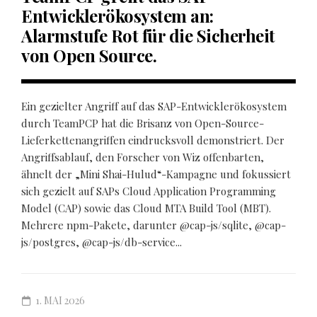
Entwicklerökosystem an:
Alarmstufe Rot für die Sicherheit
von Open Source.
Ein gezielter Angriff auf das SAP-Entwicklerökosystem
durch TeamPCP hat die Brisanz von Open-Source-
Lieferkettenangriffen eindrucksvoll demonstriert. Der
Angriffsablauf, den Forscher von Wiz offenbarten,
ähnelt der „Mini Shai-Hulud“-Kampagne und fokussiert
sich gezielt auf SAPs Cloud Application Programming
Model (CAP) sowie das Cloud MTA Build Tool (MBT).
Mehrere npm-Pakete, darunter @cap-js/sqlite, @cap-
js/postgres, @cap-js/db-service...
1. MAI 2026