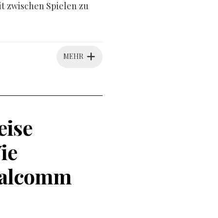
it zwischen Spielen zu
MEHR
eise
ie
ualcomm