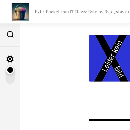
Skip
to
Byte-Bucket.com IT News: Byte by Byte, stay i
content