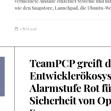
vermeldete Ausfälle einzelner Systeme und lis
wie den Snapstore, Launchpad, die Ubuntu-Web
1. MAI 2026
TeamPCP greift d
Entwicklerökosys
Alarmstufe Rot fü
Sicherheit von O