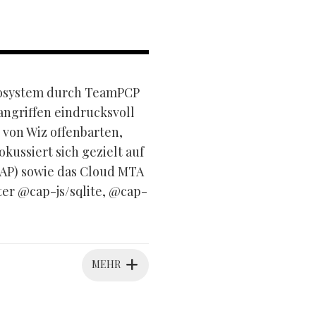
ökosystem durch TeamPCP
angriffen eindrucksvoll
 von Wiz offenbarten,
ussiert sich gezielt auf
AP) sowie das Cloud MTA
er @cap-js/sqlite, @cap-
MEHR