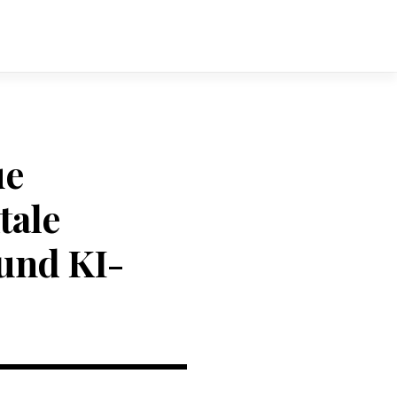
ue
tale
und KI-