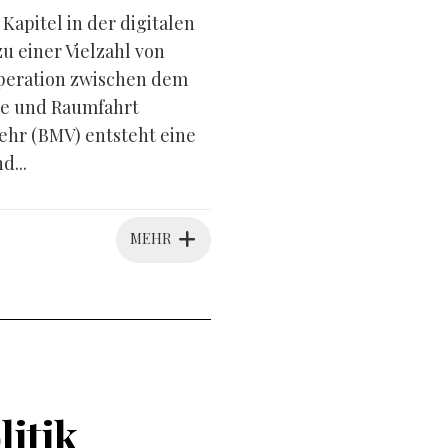
apitel in der digitalen
 einer Vielzahl von
peration zwischen dem
ie und Raumfahrt
hr (BMV) entsteht eine
d...
MEHR
litik