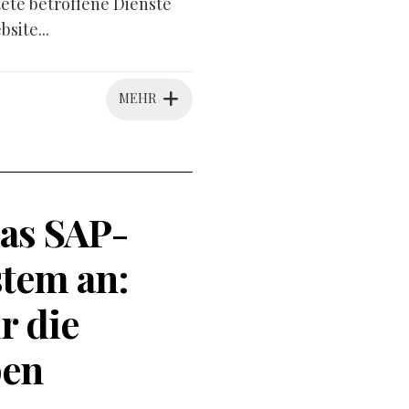
tete betroffene Dienste
site...
MEHR
as SAP-
tem an:
r die
pen