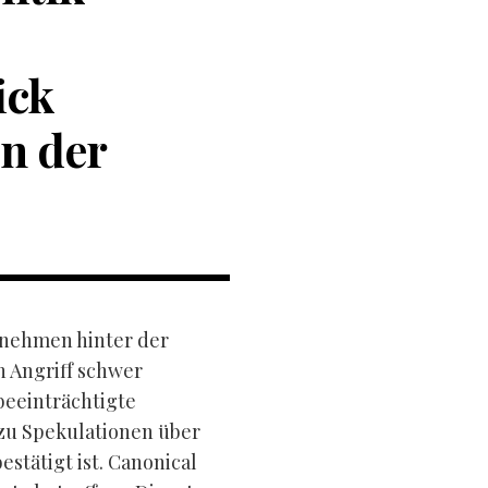
ick
en der
rnehmen hinter der
 Angriff schwer
beeinträchtigte
zu Spekulationen über
estätigt ist. Canonical