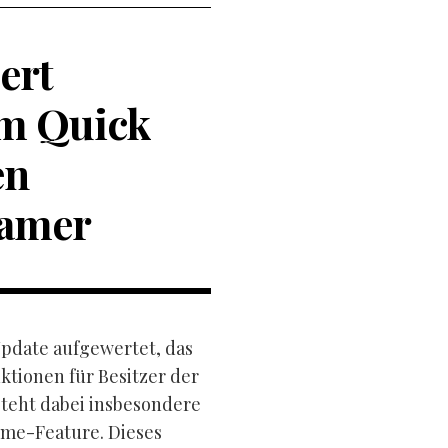
ert
em Quick
en
Gamer
Update aufgewertet, das
tionen für Besitzer der
steht dabei insbesondere
ume-Feature. Dieses