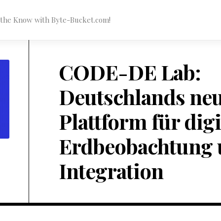
n the Know with Byte-Bucket.com!
CODE-DE Lab:
Deutschlands ne
Plattform für digi
Erdbeobachtung 
Integration