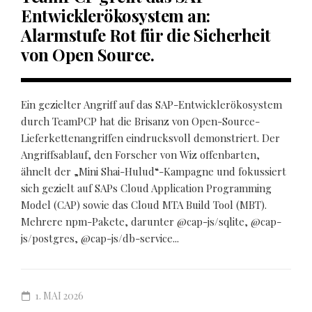
Entwicklerökosystem an:
Alarmstufe Rot für die Sicherheit
von Open Source.
Ein gezielter Angriff auf das SAP-Entwicklerökosystem
durch TeamPCP hat die Brisanz von Open-Source-
Lieferkettenangriffen eindrucksvoll demonstriert. Der
Angriffsablauf, den Forscher von Wiz offenbarten,
ähnelt der „Mini Shai-Hulud“-Kampagne und fokussiert
sich gezielt auf SAPs Cloud Application Programming
Model (CAP) sowie das Cloud MTA Build Tool (MBT).
Mehrere npm-Pakete, darunter @cap-js/sqlite, @cap-
js/postgres, @cap-js/db-service...
1. MAI 2026