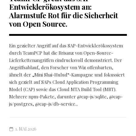
Entwicklerökosystem an:
Alarmstufe Rot für die Sicherheit
von Open Source.
Ein gezielter Angriff auf das SAP-Entwicklerökosystem
durch TeamPCP hat die Brisanz von Open-Source-
Lieferkettenangriffen eindrucksvoll demonstriert. Der
Angriffsablauf, den Forscher von Wiz offenbarten,
ähnelt der „Mini Shai-Hulud“-Kampagne und fokussiert
sich gezielt auf SAPs Cloud Application Programming
Model (CAP) sowie das Cloud MTA Build Tool (MBT).
Mehrere npm-Pakete, darunter @cap-js/sqlite, @cap-
js/postgres, @cap-js/db-service...
1. MAI 2026