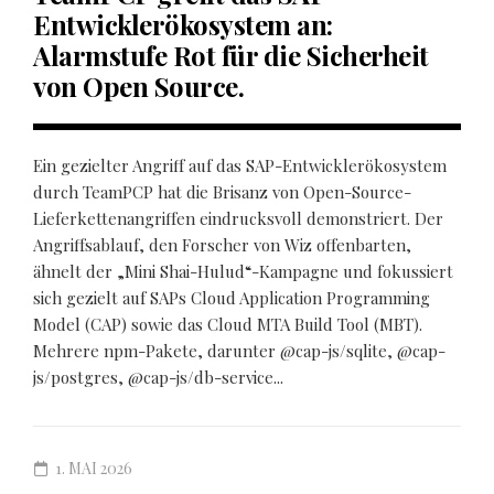
Entwicklerökosystem an:
Alarmstufe Rot für die Sicherheit
von Open Source.
Ein gezielter Angriff auf das SAP-Entwicklerökosystem
durch TeamPCP hat die Brisanz von Open-Source-
Lieferkettenangriffen eindrucksvoll demonstriert. Der
Angriffsablauf, den Forscher von Wiz offenbarten,
ähnelt der „Mini Shai-Hulud“-Kampagne und fokussiert
sich gezielt auf SAPs Cloud Application Programming
Model (CAP) sowie das Cloud MTA Build Tool (MBT).
Mehrere npm-Pakete, darunter @cap-js/sqlite, @cap-
js/postgres, @cap-js/db-service...
1. MAI 2026