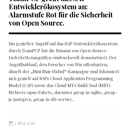
Entwicklerökosystem an:
Alarmstufe Rot für die Sicherheit
von Open Source.
Ein gezielter Angriff auf das SAP-Entwicklerökosystem
durch TeamPCP hat die Brisanz von Open-Source-
Lieferkettenangriffen eindrucksvoll demonstriert. Der
Angriffsablauf, den Forscher von Wiz offenbarten,
ähnelt der „Mini Shai-Hulud“-Kampagne und fokussiert
sich gezielt auf SAPs Cloud Application Programming
Model (CAP) sowie das Cloud MTA Build Tool (MBT).
Mehrere npm-Pakete, darunter @cap-js/sqlite, @cap-
js/postgres, @cap-js/db-service...
1. MAI 2026