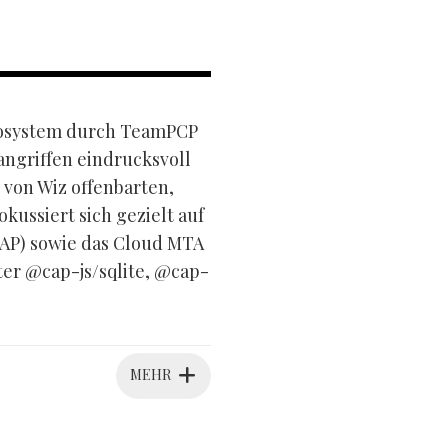
ökosystem durch TeamPCP
angriffen eindrucksvoll
 von Wiz offenbarten,
ussiert sich gezielt auf
AP) sowie das Cloud MTA
er @cap-js/sqlite, @cap-
MEHR