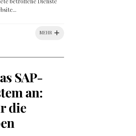
tete betroffene Dienste
site...
MEHR
as SAP-
tem an:
r die
pen