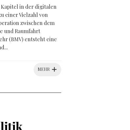
apitel in der digitalen
 einer Vielzahl von
peration zwischen dem
ie und Raumfahrt
hr (BMV) entsteht eine
d...
MEHR
litik