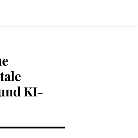
ue
tale
und KI-