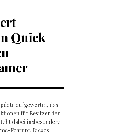
ert
em Quick
en
Gamer
Update aufgewertet, das
tionen für Besitzer der
steht dabei insbesondere
ume-Feature. Dieses