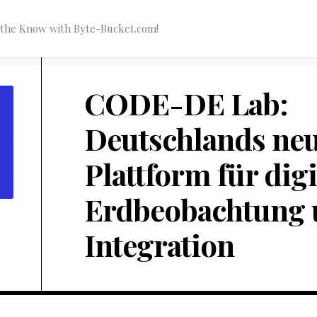
n the Know with Byte-Bucket.com!
CODE-DE Lab:
Deutschlands ne
Plattform für digi
Erdbeobachtung 
Integration