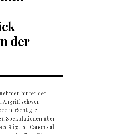
ick
en der
rnehmen hinter der
 Angriff schwer
beeinträchtigte
zu Spekulationen über
estätigt ist. Canonical