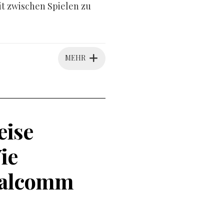
it zwischen Spielen zu
MEHR
eise
ie
ualcomm