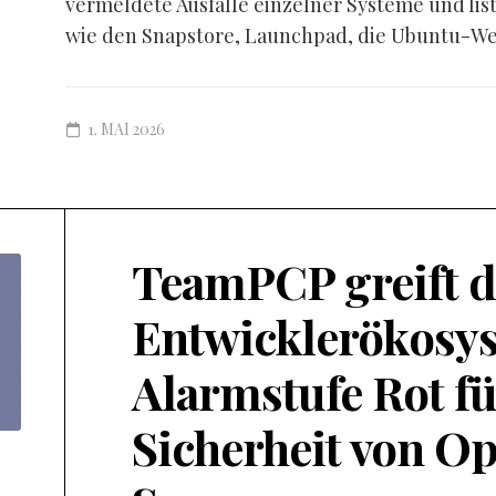
vermeldete Ausfälle einzelner Systeme und lis
wie den Snapstore, Launchpad, die Ubuntu-Web
1. MAI 2026
TeamPCP greift d
Entwicklerökosys
Alarmstufe Rot fü
Sicherheit von O