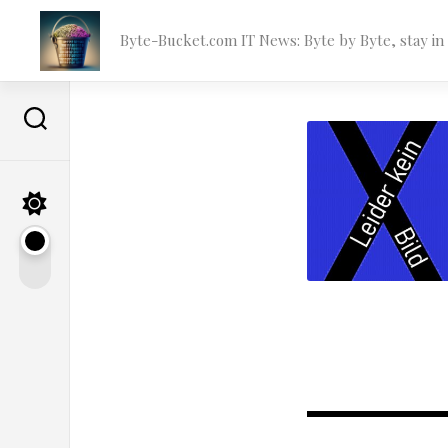
Skip
to
Byte-Bucket.com IT News: Byte by Byte, stay i
content