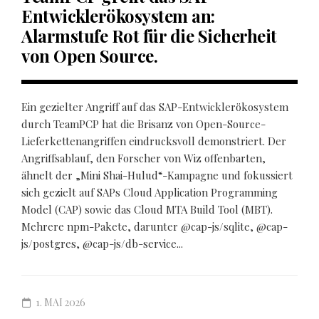
Entwicklerökosystem an:
Alarmstufe Rot für die Sicherheit
von Open Source.
Ein gezielter Angriff auf das SAP-Entwicklerökosystem
durch TeamPCP hat die Brisanz von Open-Source-
Lieferkettenangriffen eindrucksvoll demonstriert. Der
Angriffsablauf, den Forscher von Wiz offenbarten,
ähnelt der „Mini Shai-Hulud“-Kampagne und fokussiert
sich gezielt auf SAPs Cloud Application Programming
Model (CAP) sowie das Cloud MTA Build Tool (MBT).
Mehrere npm-Pakete, darunter @cap-js/sqlite, @cap-
js/postgres, @cap-js/db-service...
1. MAI 2026