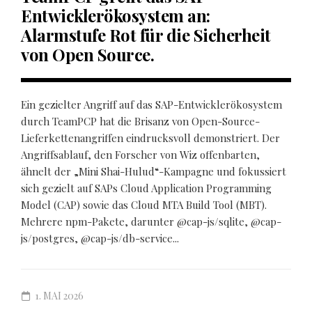
Entwicklerökosystem an:
Alarmstufe Rot für die Sicherheit
von Open Source.
Ein gezielter Angriff auf das SAP-Entwicklerökosystem
durch TeamPCP hat die Brisanz von Open-Source-
Lieferkettenangriffen eindrucksvoll demonstriert. Der
Angriffsablauf, den Forscher von Wiz offenbarten,
ähnelt der „Mini Shai-Hulud“-Kampagne und fokussiert
sich gezielt auf SAPs Cloud Application Programming
Model (CAP) sowie das Cloud MTA Build Tool (MBT).
Mehrere npm-Pakete, darunter @cap-js/sqlite, @cap-
js/postgres, @cap-js/db-service...
1. MAI 2026