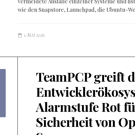
vermeldete Ausfälle einzelner Systeme und lis
wie den Snapstore, Launchpad, die Ubuntu-Web
1. MAI 2026
TeamPCP greift d
Entwicklerökosys
Alarmstufe Rot fü
Sicherheit von O