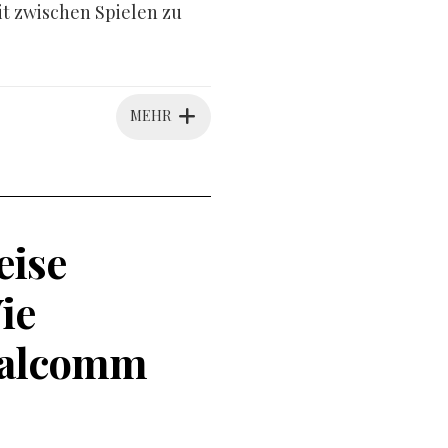
it zwischen Spielen zu
MEHR
eise
ie
ualcomm