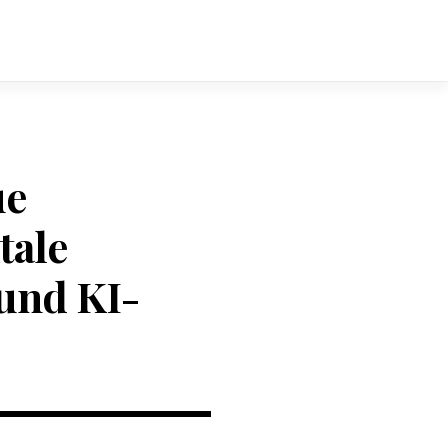
ue
tale
und KI-