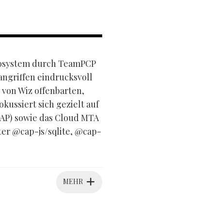
ökosystem durch TeamPCP
angriffen eindrucksvoll
 von Wiz offenbarten,
ussiert sich gezielt auf
AP) sowie das Cloud MTA
er @cap-js/sqlite, @cap-
MEHR