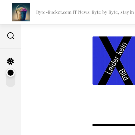
Skip
to
Byte-Bucket.com IT News: Byte by Byte, stay i
content