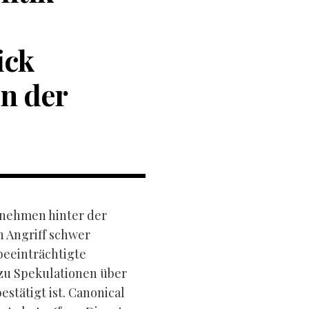
ick
en der
rnehmen hinter der
 Angriff schwer
beeinträchtigte
zu Spekulationen über
estätigt ist. Canonical