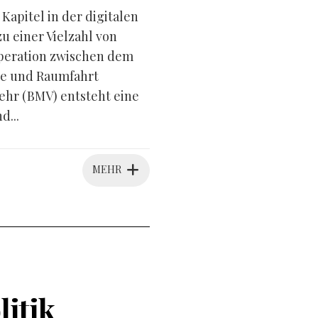
apitel in der digitalen
 einer Vielzahl von
peration zwischen dem
ie und Raumfahrt
hr (BMV) entsteht eine
d...
MEHR
litik