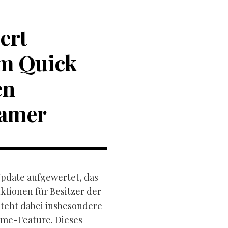
ert
em Quick
en
Gamer
Update aufgewertet, das
tionen für Besitzer der
steht dabei insbesondere
ume-Feature. Dieses