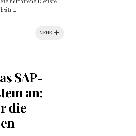
tete betroffene Dienste
site...
MEHR
as SAP-
tem an:
r die
pen