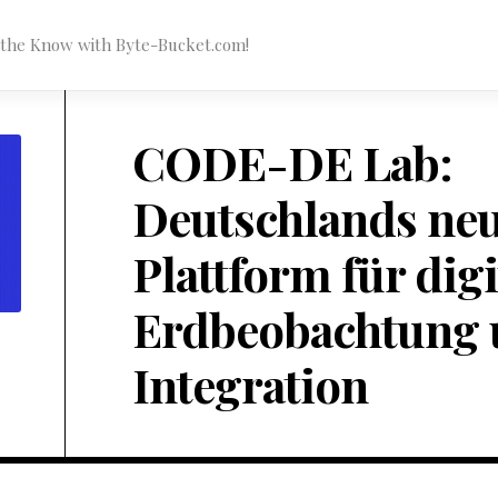
n the Know with Byte-Bucket.com!
CODE-DE Lab:
Deutschlands ne
Plattform für digi
Erdbeobachtung 
Integration