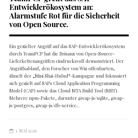
Entwicklerökosystem an:
Alarmstufe Rot für die Sicherheit
von Open Source.
Ein gezielter Angriff auf das SAP-Entwicklerökosystem
durch TeamPCP hat die Brisanz von Open-Source-
Lieferkettenangriffen eindrucksvoll demonstriert. Der
Angriffsablauf, den Forscher von Wiz offenbarten,
ähnelt der „Mini Shai-Hulud“-Kampagne und fokussiert
sich gezielt auf SAPs Cloud Application Programming
Model (CAP) sowie das Cloud MTA Build Tool (MBT).
Mehrere npm-Pakete, darunter @cap-js/sqlite, @cap-
js/postgres, @cap-js/db-service...
1. MAI 2026