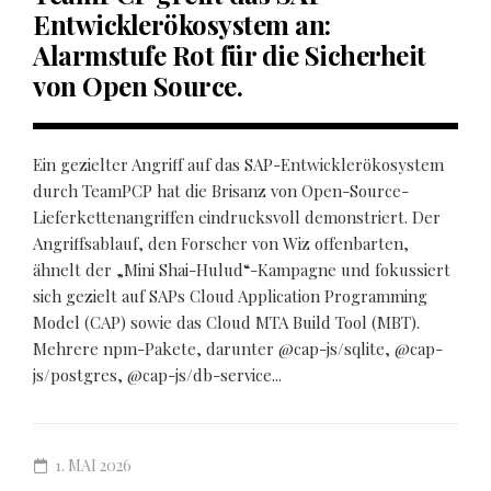
Entwicklerökosystem an:
Alarmstufe Rot für die Sicherheit
von Open Source.
Ein gezielter Angriff auf das SAP-Entwicklerökosystem
durch TeamPCP hat die Brisanz von Open-Source-
Lieferkettenangriffen eindrucksvoll demonstriert. Der
Angriffsablauf, den Forscher von Wiz offenbarten,
ähnelt der „Mini Shai-Hulud“-Kampagne und fokussiert
sich gezielt auf SAPs Cloud Application Programming
Model (CAP) sowie das Cloud MTA Build Tool (MBT).
Mehrere npm-Pakete, darunter @cap-js/sqlite, @cap-
js/postgres, @cap-js/db-service...
1. MAI 2026