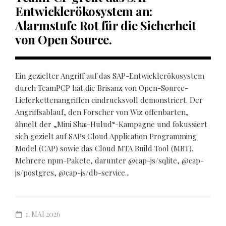
Entwicklerökosystem an:
Alarmstufe Rot für die Sicherheit
von Open Source.
Ein gezielter Angriff auf das SAP-Entwicklerökosystem
durch TeamPCP hat die Brisanz von Open-Source-
Lieferkettenangriffen eindrucksvoll demonstriert. Der
Angriffsablauf, den Forscher von Wiz offenbarten,
ähnelt der „Mini Shai-Hulud“-Kampagne und fokussiert
sich gezielt auf SAPs Cloud Application Programming
Model (CAP) sowie das Cloud MTA Build Tool (MBT).
Mehrere npm-Pakete, darunter @cap-js/sqlite, @cap-
js/postgres, @cap-js/db-service...
1. MAI 2026