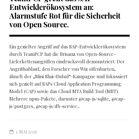
Entwicklerökosystem an:
Alarmstufe Rot für die Sicherheit
von Open Source.
Ein gezielter Angriff auf das SAP-Entwicklerökosystem
durch TeamPCP hat die Brisanz von Open-Source-
Lieferkettenangriffen eindrucksvoll demonstriert. Der
Angriffsablauf, den Forscher von Wiz offenbarten,
ähnelt der „Mini Shai-Hulud“-Kampagne und fokussiert
sich gezielt auf SAPs Cloud Application Programming
Model (CAP) sowie das Cloud MTA Build Tool (MBT).
Mehrere npm-Pakete, darunter @cap-js/sqlite, @cap-
js/postgres, @cap-js/db-service...
1. MAI 2026