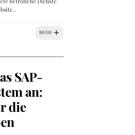
tete betroffene Dienste
site...
MEHR
as SAP-
tem an:
r die
pen