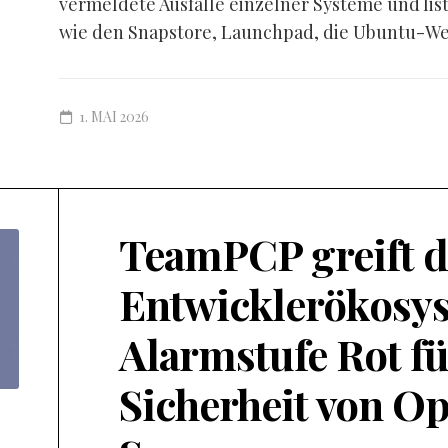
vermeldete Ausfälle einzelner Systeme und lis
wie den Snapstore, Launchpad, die Ubuntu-Web
1. MAI 2026
TeamPCP greift d
Entwicklerökosys
Alarmstufe Rot fü
Sicherheit von O