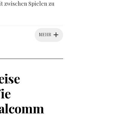
it zwischen Spielen zu
MEHR
eise
ie
ualcomm