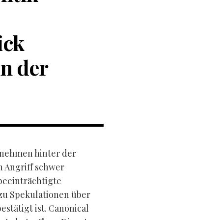
ick
en der
rnehmen hinter der
 Angriff schwer
beeinträchtigte
zu Spekulationen über
estätigt ist. Canonical