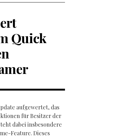
ert
em Quick
en
Gamer
Update aufgewertet, das
tionen für Besitzer der
steht dabei insbesondere
ume-Feature. Dieses