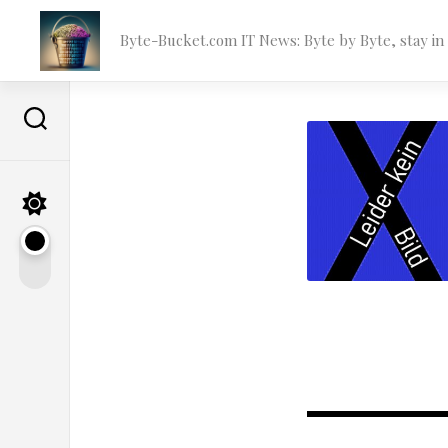
Skip
to
Byte-Bucket.com IT News: Byte by Byte, stay i
content