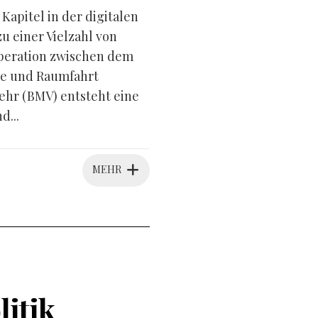
apitel in der digitalen
 einer Vielzahl von
peration zwischen dem
ie und Raumfahrt
hr (BMV) entsteht eine
d...
MEHR
litik