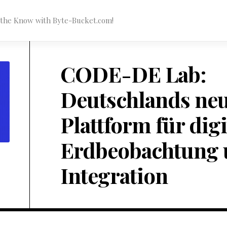
n the Know with Byte-Bucket.com!
CODE-DE Lab:
Deutschlands ne
Plattform für digi
Erdbeobachtung 
Integration