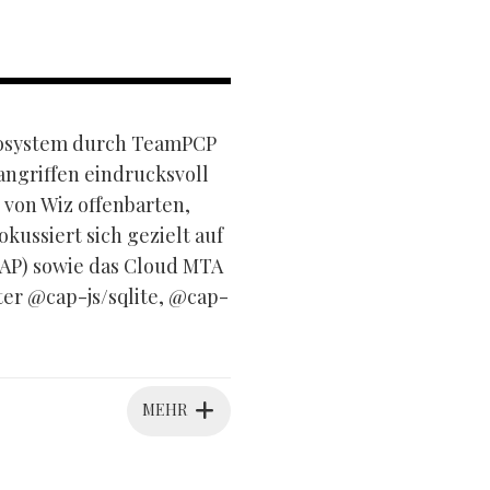
ökosystem durch TeamPCP
angriffen eindrucksvoll
 von Wiz offenbarten,
ussiert sich gezielt auf
AP) sowie das Cloud MTA
er @cap-js/sqlite, @cap-
MEHR