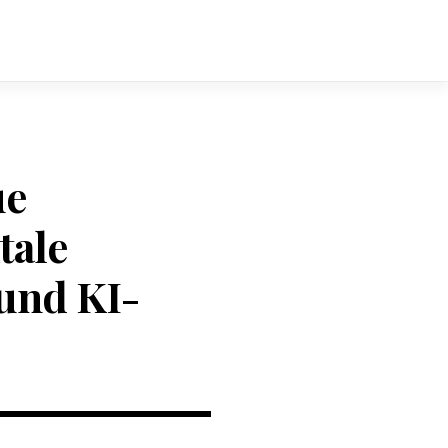
ue
tale
und KI-