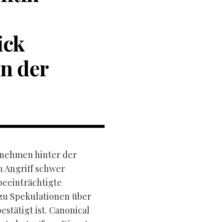
ick
en der
rnehmen hinter der
 Angriff schwer
beeinträchtigte
zu Spekulationen über
estätigt ist. Canonical