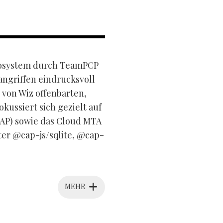
ökosystem durch TeamPCP
angriffen eindrucksvoll
 von Wiz offenbarten,
ussiert sich gezielt auf
AP) sowie das Cloud MTA
er @cap-js/sqlite, @cap-
MEHR