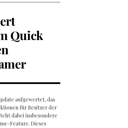
ert
em Quick
en
Gamer
Update aufgewertet, das
tionen für Besitzer der
steht dabei insbesondere
ume-Feature. Dieses