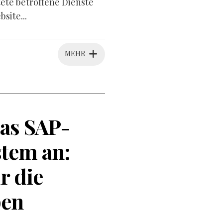
tete betroffene Dienste
site...
MEHR
as SAP-
tem an:
r die
pen