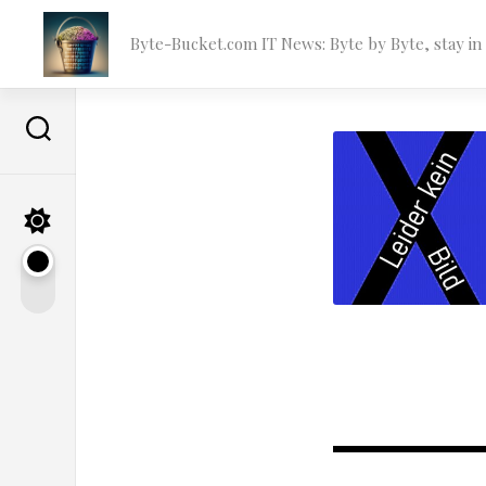
Skip
to
Byte-Bucket.com IT News: Byte by Byte, stay i
content