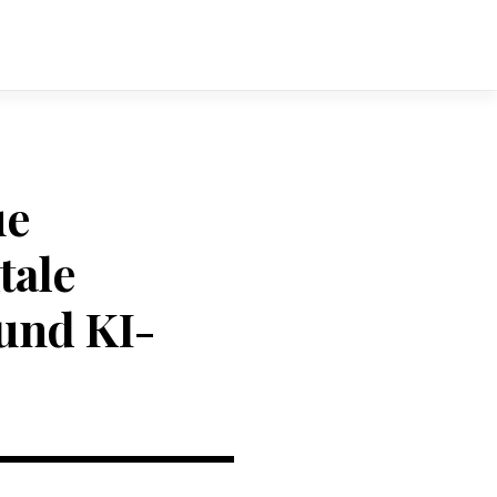
ue
tale
und KI-