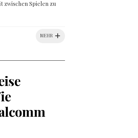
it zwischen Spielen zu
MEHR
eise
ie
ualcomm