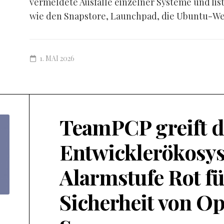
vermeldete Ausfälle einzelner Systeme und lis
wie den Snapstore, Launchpad, die Ubuntu-Web
1. MAI 2026
TeamPCP greift d
Entwicklerökosys
Alarmstufe Rot fü
Sicherheit von O