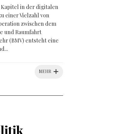
apitel in der digitalen
 einer Vielzahl von
peration zwischen dem
ie und Raumfahrt
hr (BMV) entsteht eine
d...
MEHR
litik