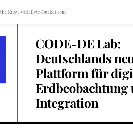
n the Know with Byte-Bucket.com!
CODE-DE Lab:
Deutschlands ne
Plattform für digi
Erdbeobachtung 
Integration