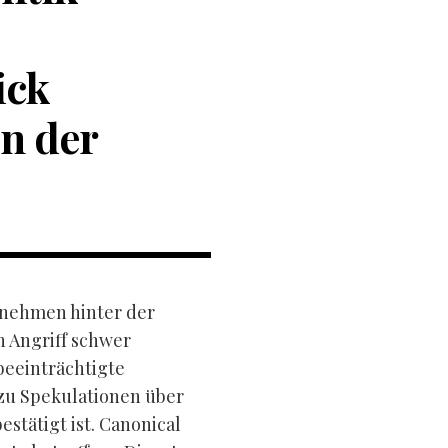
ick
en der
rnehmen hinter der
 Angriff schwer
beeinträchtigte
zu Spekulationen über
estätigt ist. Canonical