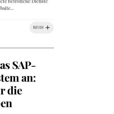
tete betroffene Dienste
site...
MEHR
as SAP-
tem an:
r die
pen