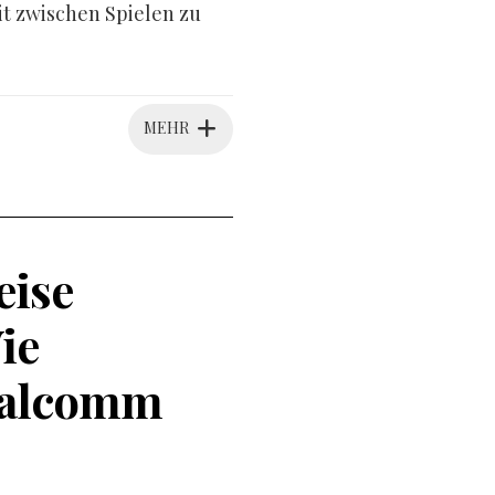
it zwischen Spielen zu
MEHR
eise
ie
ualcomm