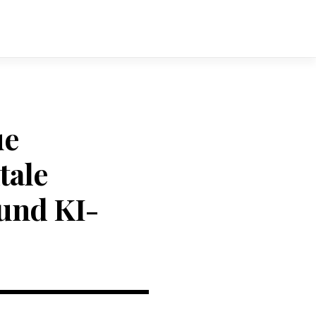
ue
tale
und KI-