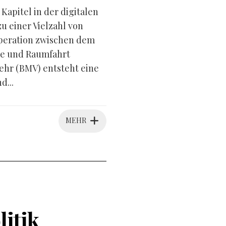
apitel in der digitalen
 einer Vielzahl von
peration zwischen dem
ie und Raumfahrt
hr (BMV) entsteht eine
d...
MEHR
litik