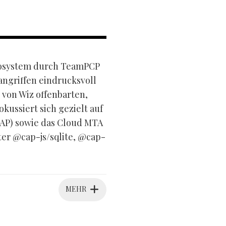
ökosystem durch TeamPCP
angriffen eindrucksvoll
 von Wiz offenbarten,
ussiert sich gezielt auf
AP) sowie das Cloud MTA
er @cap-js/sqlite, @cap-
MEHR