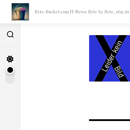
Skip
to
Byte-Bucket.com IT News: Byte by Byte, stay i
content