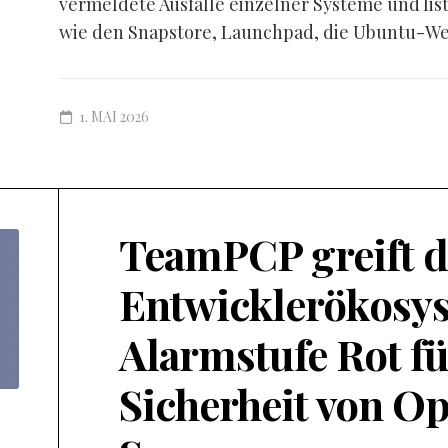
vermeldete Ausfälle einzelner Systeme und lis
wie den Snapstore, Launchpad, die Ubuntu-Web
1. MAI 2026
TeamPCP greift d
Entwicklerökosys
Alarmstufe Rot fü
Sicherheit von O