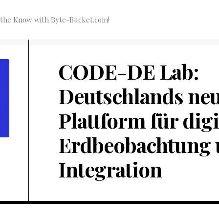
n the Know with Byte-Bucket.com!
CODE-DE Lab:
Deutschlands ne
Plattform für digi
Erdbeobachtung 
Integration