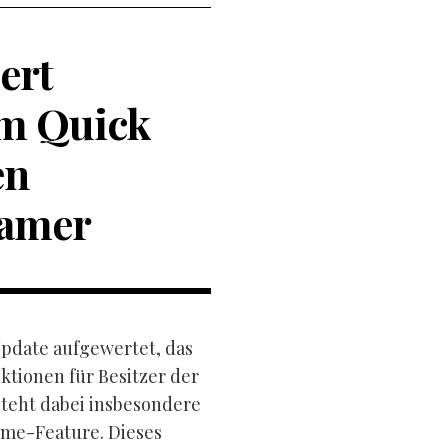
ert
em Quick
en
Gamer
Update aufgewertet, das
tionen für Besitzer der
steht dabei insbesondere
ume-Feature. Dieses