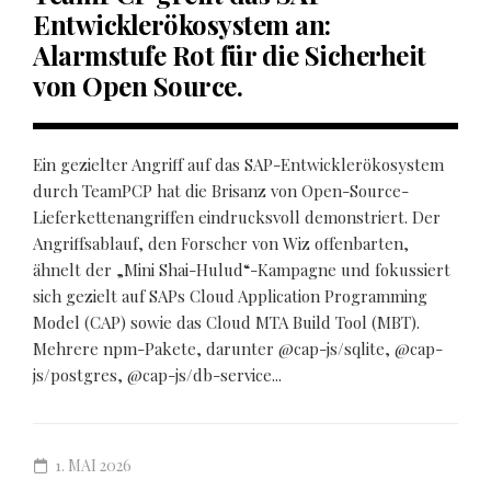
Entwicklerökosystem an:
Alarmstufe Rot für die Sicherheit
von Open Source.
Ein gezielter Angriff auf das SAP-Entwicklerökosystem
durch TeamPCP hat die Brisanz von Open-Source-
Lieferkettenangriffen eindrucksvoll demonstriert. Der
Angriffsablauf, den Forscher von Wiz offenbarten,
ähnelt der „Mini Shai-Hulud“-Kampagne und fokussiert
sich gezielt auf SAPs Cloud Application Programming
Model (CAP) sowie das Cloud MTA Build Tool (MBT).
Mehrere npm-Pakete, darunter @cap-js/sqlite, @cap-
js/postgres, @cap-js/db-service...
1. MAI 2026