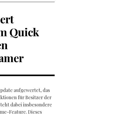
ert
em Quick
en
Gamer
Update aufgewertet, das
tionen für Besitzer der
steht dabei insbesondere
ume-Feature. Dieses