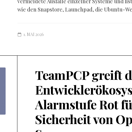
vermeldete Ausfälle einzelner Systeme und lis
wie den Snapstore, Launchpad, die Ubuntu-Web
1. MAI 2026
TeamPCP greift d
Entwicklerökosys
Alarmstufe Rot fü
Sicherheit von O