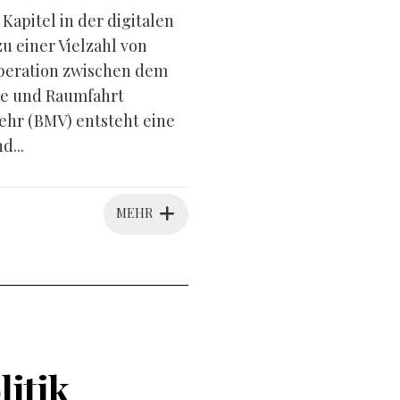
apitel in der digitalen
 einer Vielzahl von
peration zwischen dem
ie und Raumfahrt
hr (BMV) entsteht eine
d...
MEHR
litik