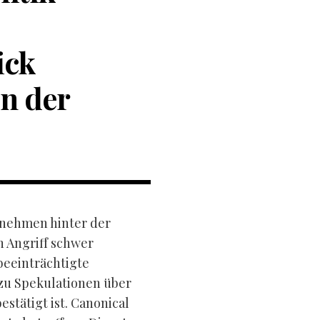
ick
en der
rnehmen hinter der
 Angriff schwer
beeinträchtigte
zu Spekulationen über
estätigt ist. Canonical