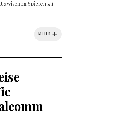
it zwischen Spielen zu
MEHR
eise
ie
ualcomm