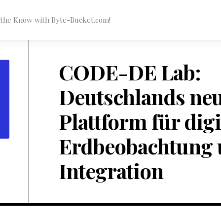
n the Know with Byte-Bucket.com!
CODE-DE Lab:
Deutschlands ne
Plattform für digi
Erdbeobachtung 
Integration