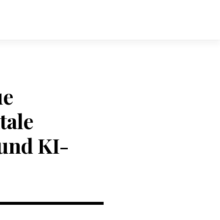
ue
tale
und KI-