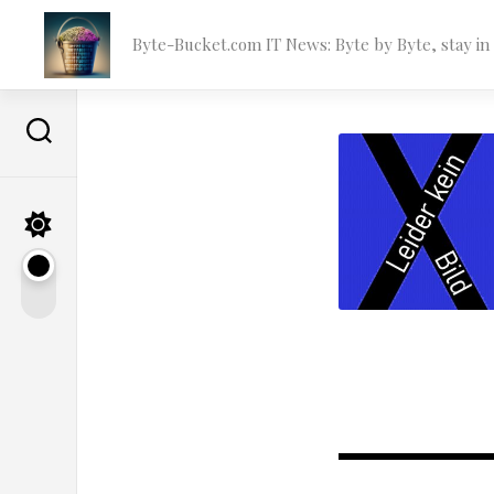
Skip
to
Byte-Bucket.com IT News: Byte by Byte, stay i
content