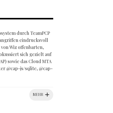
ökosystem durch TeamPCP
angriffen eindrucksvoll
 von Wiz offenbarten,
ussiert sich gezielt auf
AP) sowie das Cloud MTA
er @cap-js/sqlite, @cap-
MEHR