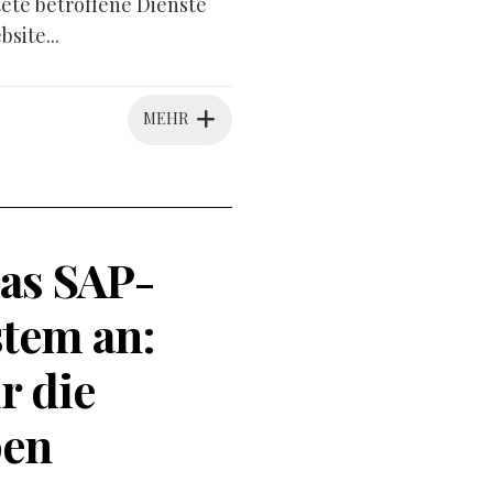
tete betroffene Dienste
site...
MEHR
as SAP-
tem an:
r die
pen