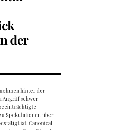
ick
en der
rnehmen hinter der
 Angriff schwer
beeinträchtigte
zu Spekulationen über
estätigt ist. Canonical