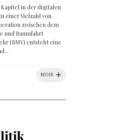
apitel in der digitalen
 einer Vielzahl von
peration zwischen dem
ie und Raumfahrt
hr (BMV) entsteht eine
d...
MEHR
litik