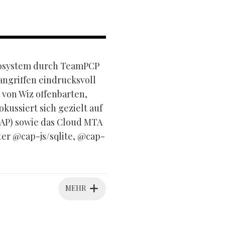
ökosystem durch TeamPCP
angriffen eindrucksvoll
 von Wiz offenbarten,
ussiert sich gezielt auf
AP) sowie das Cloud MTA
er @cap-js/sqlite, @cap-
MEHR