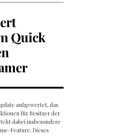
ert
em Quick
en
Gamer
Update aufgewertet, das
tionen für Besitzer der
steht dabei insbesondere
ume-Feature. Dieses