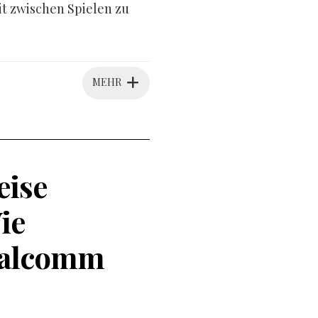
it zwischen Spielen zu
MEHR
eise
ie
ualcomm