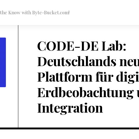
n the Know with Byte-Bucket.com!
CODE-DE Lab:
Deutschlands ne
Plattform für digi
Erdbeobachtung 
Integration