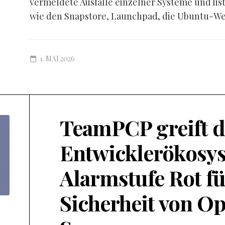
vermeldete Ausfälle einzelner Systeme und lis
wie den Snapstore, Launchpad, die Ubuntu-Web
1. MAI 2026
TeamPCP greift d
Entwicklerökosys
Alarmstufe Rot fü
Sicherheit von O