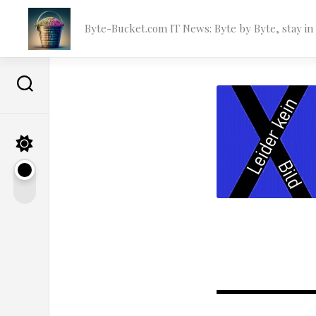
Skip
to
Byte-Bucket.com IT News: Byte by Byte, stay i
content