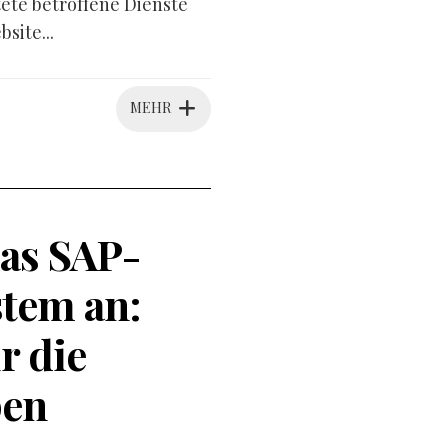
tete betroffene Dienste
site...
MEHR
as SAP-
tem an:
r die
pen