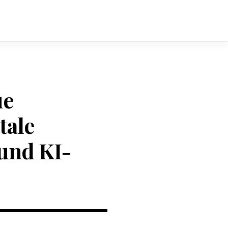
ue
tale
und KI-