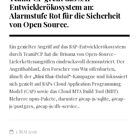
Entwicklerökosystem an:
Alarmstufe Rot für die Sicherheit
von Open Source.
Ein gezielter Angriff auf das SAP-Entwicklerökosystem
durch TeamPCP hat die Brisanz von Open-Source-
Lieferkettenangriffen eindrucksvoll demonstriert. Der
Angriffsablauf, den Forscher von Wiz offenbarten,
ähnelt der „Mini Shai-Hulud“-Kampagne und fokussiert
sich gezielt auf SAPs Cloud Application Programming
Model (CAP) sowie das Cloud MTA Build Tool (MBT).
Mehrere npm-Pakete, darunter @cap-js/sqlite, @cap-
js/postgres, @cap-js/db-service...
1. MAI 2026