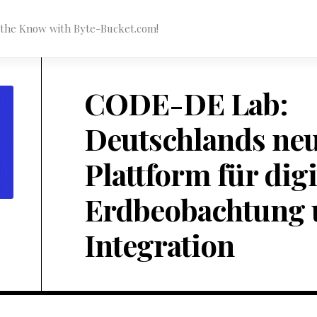
n the Know with Byte-Bucket.com!
CODE-DE Lab:
Deutschlands ne
Plattform für digi
Erdbeobachtung 
Integration