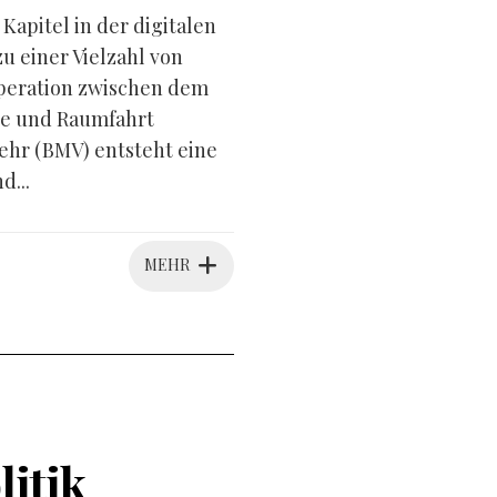
apitel in der digitalen
 einer Vielzahl von
peration zwischen dem
ie und Raumfahrt
hr (BMV) entsteht eine
d...
MEHR
litik