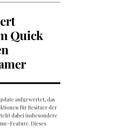
ert
em Quick
en
Gamer
Update aufgewertet, das
tionen für Besitzer der
steht dabei insbesondere
ume-Feature. Dieses