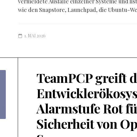
vermeldete Ausfälle einzelner Systeme und lis
wie den Snapstore, Launchpad, die Ubuntu-Web
1. MAI 2026
TeamPCP greift d
Entwicklerökosys
Alarmstufe Rot fü
Sicherheit von O