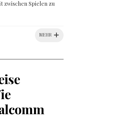
it zwischen Spielen zu
MEHR
eise
ie
ualcomm