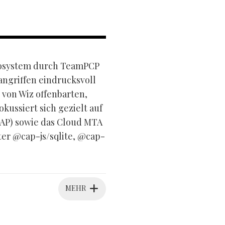
ökosystem durch TeamPCP
angriffen eindrucksvoll
 von Wiz offenbarten,
ussiert sich gezielt auf
AP) sowie das Cloud MTA
er @cap-js/sqlite, @cap-
MEHR