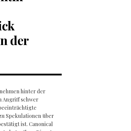
ick
en der
rnehmen hinter der
 Angriff schwer
beeinträchtigte
zu Spekulationen über
estätigt ist. Canonical