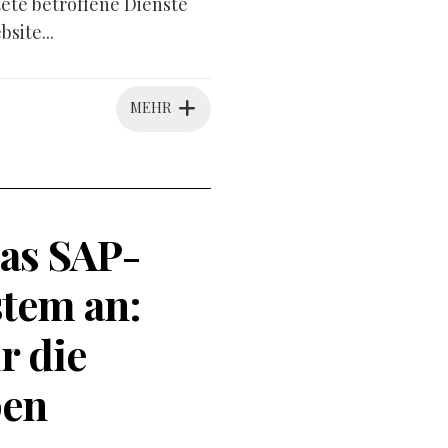
tete betroffene Dienste
site...
MEHR
as SAP-
tem an:
r die
pen