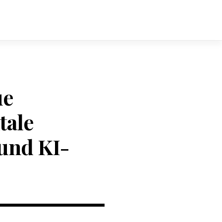
ue
tale
und KI-