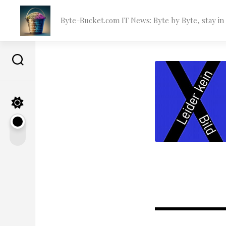
Skip
to
Byte-Bucket.com IT News: Byte by Byte, stay i
content