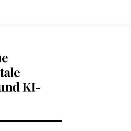
ue
tale
und KI-