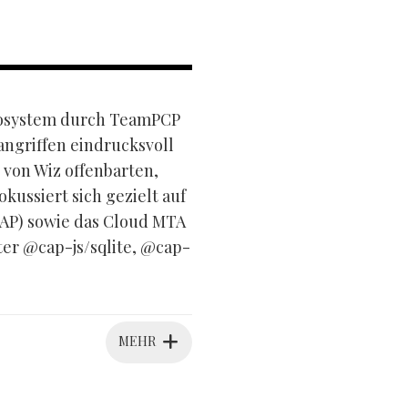
ökosystem durch TeamPCP
angriffen eindrucksvoll
 von Wiz offenbarten,
ussiert sich gezielt auf
AP) sowie das Cloud MTA
er @cap-js/sqlite, @cap-
MEHR