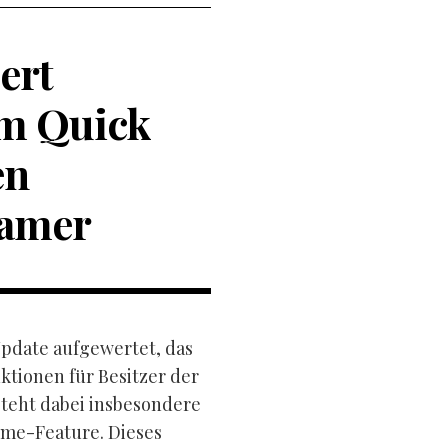
ert
em Quick
en
Gamer
Update aufgewertet, das
tionen für Besitzer der
steht dabei insbesondere
ume-Feature. Dieses