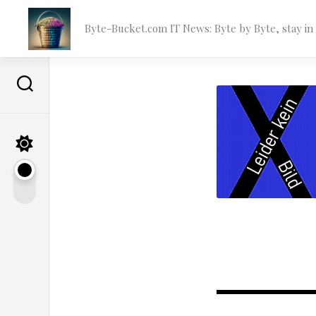
Skip
to
Byte-Bucket.com IT News: Byte by Byte, stay i
content