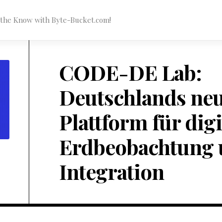
n the Know with Byte-Bucket.com!
CODE-DE Lab:
Deutschlands ne
Plattform für digi
Erdbeobachtung 
Integration