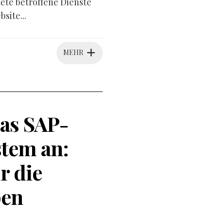
tete betroffene Dienste
site...
MEHR
as SAP-
tem an:
r die
pen