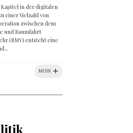
apitel in der digitalen
 einer Vielzahl von
peration zwischen dem
ie und Raumfahrt
hr (BMV) entsteht eine
d...
MEHR
litik