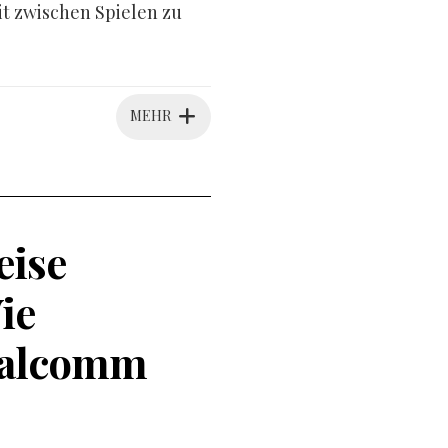
it zwischen Spielen zu
MEHR
eise
ie
ualcomm