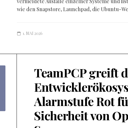
vermeldete Ausfälle einzelner Systeme und lis
wie den Snapstore, Launchpad, die Ubuntu-Web
1. MAI 2026
TeamPCP greift d
Entwicklerökosys
Alarmstufe Rot fü
Sicherheit von O