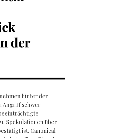
ick
en der
rnehmen hinter der
 Angriff schwer
beeinträchtigte
zu Spekulationen über
estätigt ist. Canonical