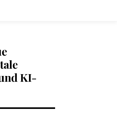
ue
tale
und KI-