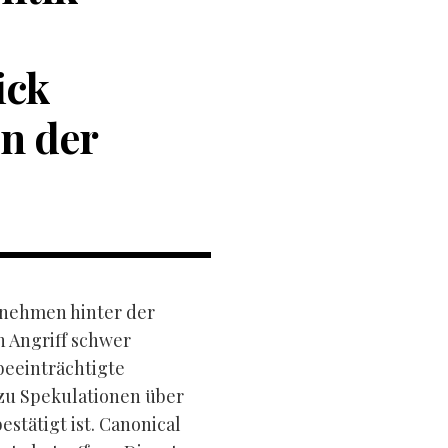
ick
en der
rnehmen hinter der
 Angriff schwer
beeinträchtigte
zu Spekulationen über
estätigt ist. Canonical