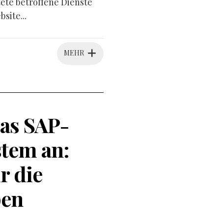
tete betroffene Dienste
site...
MEHR
as SAP-
tem an:
r die
pen