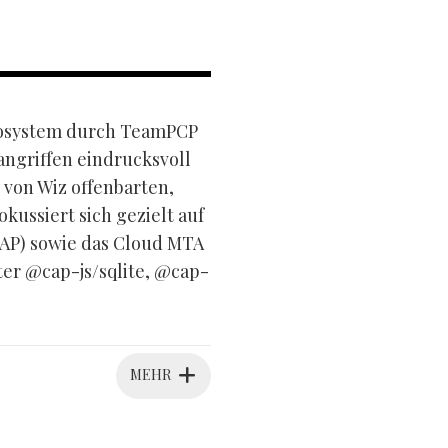
ökosystem durch TeamPCP
angriffen eindrucksvoll
 von Wiz offenbarten,
ussiert sich gezielt auf
AP) sowie das Cloud MTA
er @cap-js/sqlite, @cap-
MEHR