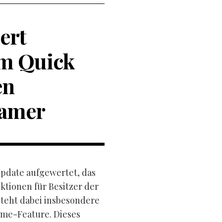
ert
em Quick
en
Gamer
Update aufgewertet, das
tionen für Besitzer der
steht dabei insbesondere
ume-Feature. Dieses