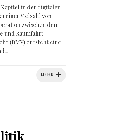
apitel in der digitalen
 einer Vielzahl von
peration zwischen dem
ie und Raumfahrt
hr (BMV) entsteht eine
d...
MEHR
litik