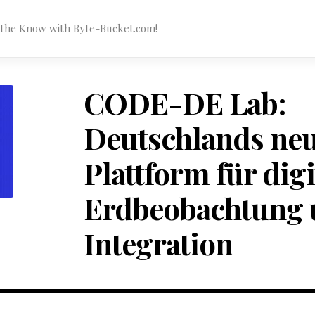
n the Know with Byte-Bucket.com!
CODE-DE Lab:
Deutschlands ne
Plattform für digi
Erdbeobachtung 
Integration