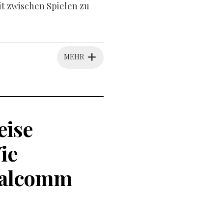
it zwischen Spielen zu
MEHR
eise
ie
ualcomm