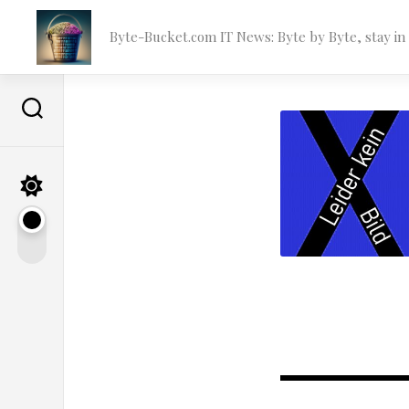
Skip
to
Byte-Bucket.com IT News: Byte by Byte, stay i
content