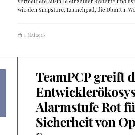
vermeldete Ausfälle einzelner Systeme und lis
wie den Snapstore, Launchpad, die Ubuntu-Web
1. MAI 2026
TeamPCP greift d
Entwicklerökosys
Alarmstufe Rot fü
Sicherheit von O