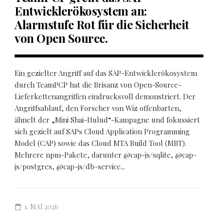
Entwicklerökosystem an:
Alarmstufe Rot für die Sicherheit
von Open Source.
Ein gezielter Angriff auf das SAP-Entwicklerökosystem
durch TeamPCP hat die Brisanz von Open-Source-
Lieferkettenangriffen eindrucksvoll demonstriert. Der
Angriffsablauf, den Forscher von Wiz offenbarten,
ähnelt der „Mini Shai-Hulud“-Kampagne und fokussiert
sich gezielt auf SAPs Cloud Application Programming
Model (CAP) sowie das Cloud MTA Build Tool (MBT).
Mehrere npm-Pakete, darunter @cap-js/sqlite, @cap-
js/postgres, @cap-js/db-service...
1. MAI 2026