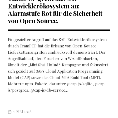
Entwicklerökosystem an:
Alarmstufe Rot für die Sicherheit
von Open Source.
Ein gezielter Angriff auf das SAP-Entwicklerökosystem
durch TeamPCP hat die Brisanz von Open-Source-
Lieferkettenangriffen eindrucksvoll demonstriert. Der
Angriffsablauf, den Forscher von Wiz offenbarten,
ähnelt der „Mini Shai-Hulud“-Kampagne und fokussiert
sich gezielt auf SAPs Cloud Application Programming
Model (CAP) sowie das Cloud MTA Build Tool (MBT).
Mehrere npm-Pakete, darunter @cap-js/sqlite, @cap-
js/postgres, @cap-js/db-service...
1. MAI 2026