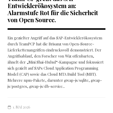
Entwicklerökosystem an:
Alarmstufe Rot für die Sicherheit
von Open Source.
Ein gezielter Angriff auf das SAP-Entwicklerökosystem
durch TeamPCP hat die Brisanz von Open-Source-
Lieferkettenangriffen eindrucksvoll demonstriert. Der
Angriffsablauf, den Forscher von Wiz offenbarten,
ähnelt der „Mini Shai-Hulud“-Kampagne und fokussiert
sich gezielt auf SAPs Cloud Application Programming
Model (CAP) sowie das Cloud MTA Build Tool (MBT).
Mehrere npm-Pakete, darunter @cap-js/sqlite, @cap-
js/postgres, @cap-js/db-service...
1. MAI 2026