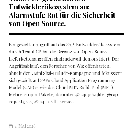
Entwicklerökosystem an:
Alarmstufe Rot für die Sicherheit
von Open Source.
Ein gezielter Angriff auf das SAP-Entwicklerökosystem
durch TeamPCP hat die Brisanz von Open-Source-
Lieferkettenangriffen eindrucksvoll demonstriert. Der
Angriffsablauf, den Forscher von Wiz offenbarten,
ähnelt der „Mini Shai-Hulud“-Kampagne und fokussiert
sich gezielt auf SAPs Cloud Application Programming
Model (CAP) sowie das Cloud MTA Build Tool (MBT).
Mehrere npm-Pakete, darunter @cap-js/sqlite, @cap-
js/postgres, @cap-js/db-service...
1. MAI 2026