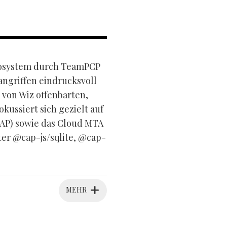
ökosystem durch TeamPCP
angriffen eindrucksvoll
 von Wiz offenbarten,
ussiert sich gezielt auf
AP) sowie das Cloud MTA
er @cap-js/sqlite, @cap-
MEHR