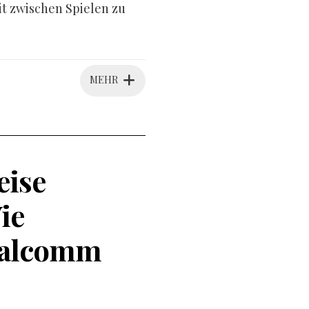
it zwischen Spielen zu
MEHR
eise
ie
ualcomm