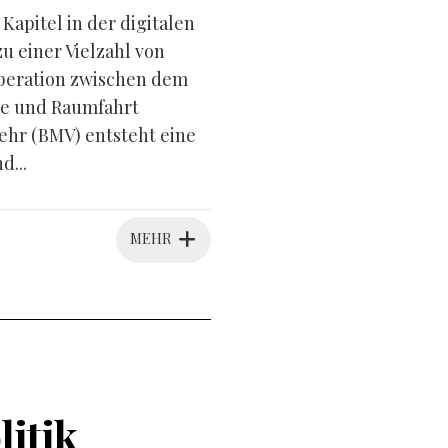
apitel in der digitalen
 einer Vielzahl von
peration zwischen dem
ie und Raumfahrt
hr (BMV) entsteht eine
d...
MEHR
litik