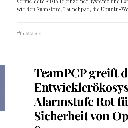
vermeldete Ausfälle einzelner Systeme und lis
wie den Snapstore, Launchpad, die Ubuntu-Web
1. MAI 2026
TeamPCP greift d
Entwicklerökosys
Alarmstufe Rot fü
Sicherheit von O