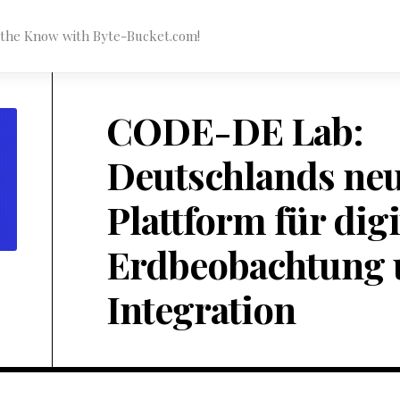
n the Know with Byte-Bucket.com!
CODE-DE Lab:
Deutschlands ne
Plattform für digi
Erdbeobachtung 
Integration