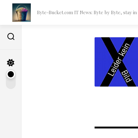
Skip
to
Byte-Bucket.com IT News: Byte by Byte, stay i
content