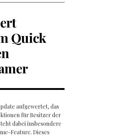
ert
em Quick
en
Gamer
Update aufgewertet, das
tionen für Besitzer der
steht dabei insbesondere
ume-Feature. Dieses