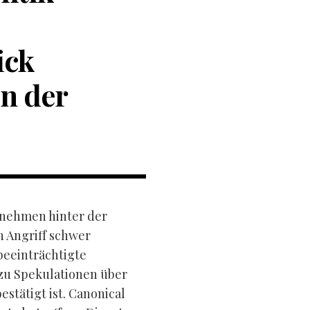
ick
en der
rnehmen hinter der
 Angriff schwer
beeinträchtigte
zu Spekulationen über
estätigt ist. Canonical