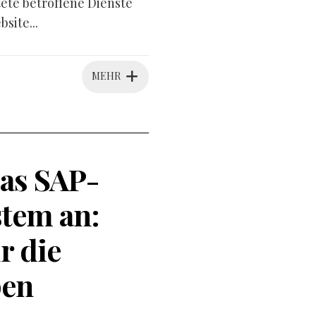
tete betroffene Dienste
site...
MEHR
as SAP-
tem an:
r die
pen