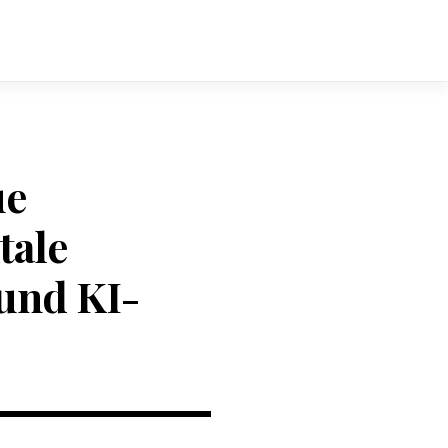
ue
tale
und KI-