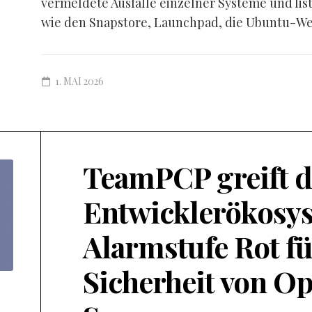
vermeldete Ausfälle einzelner Systeme und lis
wie den Snapstore, Launchpad, die Ubuntu-Web
1. MAI 2026
TeamPCP greift d
Entwicklerökosys
Alarmstufe Rot fü
Sicherheit von O