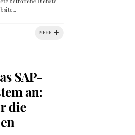
tete betroffene Dienste
site...
MEHR
as SAP-
tem an:
r die
pen