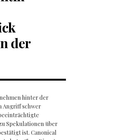
ick
en der
rnehmen hinter der
 Angriff schwer
beeinträchtigte
zu Spekulationen über
estätigt ist. Canonical