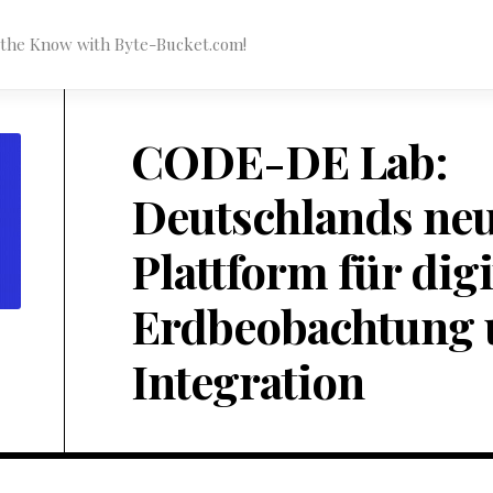
n the Know with Byte-Bucket.com!
CODE-DE Lab:
Deutschlands ne
Plattform für digi
Erdbeobachtung 
Integration