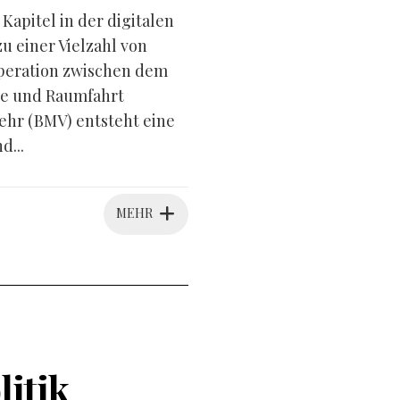
apitel in der digitalen
 einer Vielzahl von
peration zwischen dem
ie und Raumfahrt
hr (BMV) entsteht eine
d...
MEHR
litik