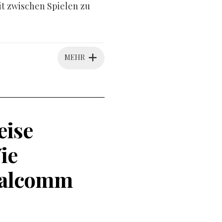
it zwischen Spielen zu
MEHR
eise
ie
ualcomm