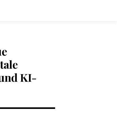
ue
tale
und KI-