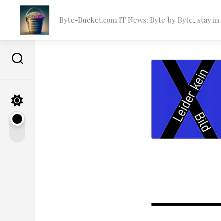
Skip
to
Byte-Bucket.com IT News: Byte by Byte, stay i
content