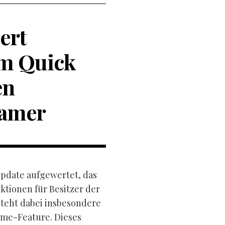
ert
em Quick
en
Gamer
Update aufgewertet, das
tionen für Besitzer der
steht dabei insbesondere
ume-Feature. Dieses