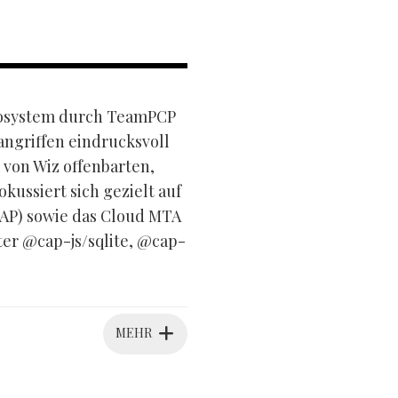
ökosystem durch TeamPCP
angriffen eindrucksvoll
 von Wiz offenbarten,
ussiert sich gezielt auf
AP) sowie das Cloud MTA
er @cap-js/sqlite, @cap-
MEHR