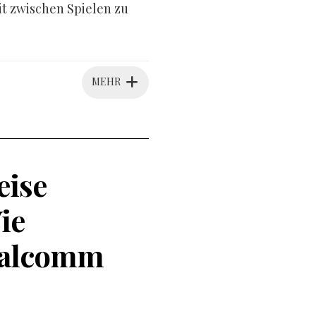
it zwischen Spielen zu
MEHR
eise
ie
ualcomm