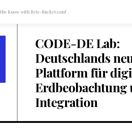
n the Know with Byte-Bucket.com!
CODE-DE Lab:
Deutschlands ne
Plattform für digi
Erdbeobachtung 
Integration