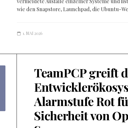
vermeldete Ausfälle einzelner Systeme und lis
wie den Snapstore, Launchpad, die Ubuntu-Web
1. MAI 2026
TeamPCP greift d
Entwicklerökosys
Alarmstufe Rot fü
Sicherheit von O