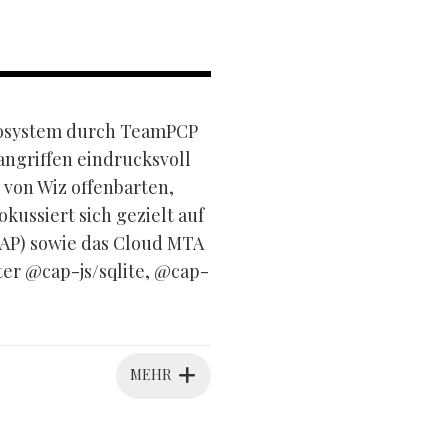
ökosystem durch TeamPCP
angriffen eindrucksvoll
 von Wiz offenbarten,
ussiert sich gezielt auf
AP) sowie das Cloud MTA
er @cap-js/sqlite, @cap-
MEHR