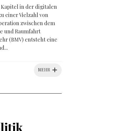
apitel in der digitalen
 einer Vielzahl von
peration zwischen dem
ie und Raumfahrt
hr (BMV) entsteht eine
d...
MEHR
litik