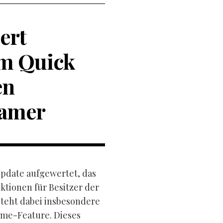
ert
em Quick
en
Gamer
Update aufgewertet, das
tionen für Besitzer der
steht dabei insbesondere
ume-Feature. Dieses