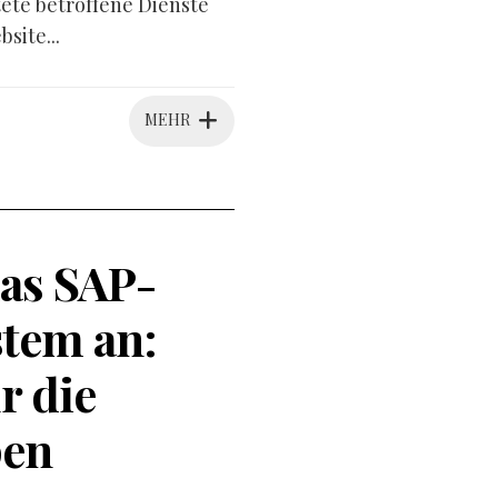
tete betroffene Dienste
site...
MEHR
as SAP-
tem an:
r die
pen