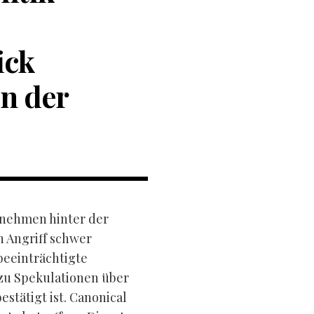
ick
en der
rnehmen hinter der
 Angriff schwer
beeinträchtigte
zu Spekulationen über
estätigt ist. Canonical