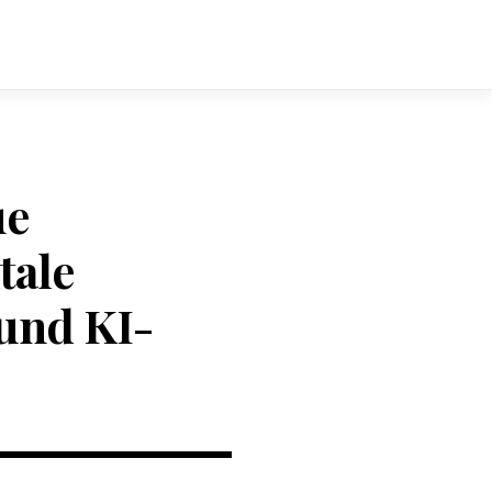
ue
tale
und KI-