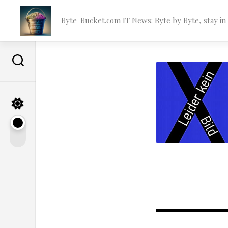
Skip
to
Byte-Bucket.com IT News: Byte by Byte, stay i
content