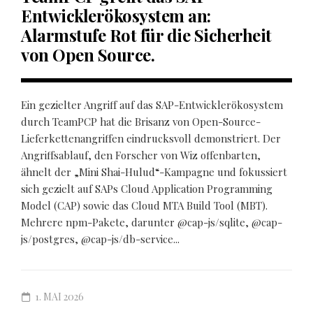
Entwicklerökosystem an:
Alarmstufe Rot für die Sicherheit
von Open Source.
Ein gezielter Angriff auf das SAP-Entwicklerökosystem
durch TeamPCP hat die Brisanz von Open-Source-
Lieferkettenangriffen eindrucksvoll demonstriert. Der
Angriffsablauf, den Forscher von Wiz offenbarten,
ähnelt der „Mini Shai-Hulud“-Kampagne und fokussiert
sich gezielt auf SAPs Cloud Application Programming
Model (CAP) sowie das Cloud MTA Build Tool (MBT).
Mehrere npm-Pakete, darunter @cap-js/sqlite, @cap-
js/postgres, @cap-js/db-service...
1. MAI 2026