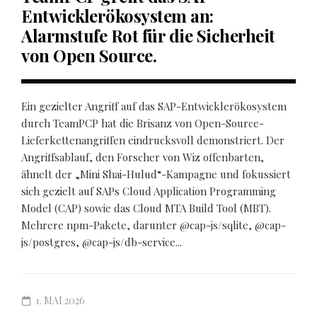
Entwicklerökosystem an:
Alarmstufe Rot für die Sicherheit
von Open Source.
Ein gezielter Angriff auf das SAP-Entwicklerökosystem
durch TeamPCP hat die Brisanz von Open-Source-
Lieferkettenangriffen eindrucksvoll demonstriert. Der
Angriffsablauf, den Forscher von Wiz offenbarten,
ähnelt der „Mini Shai-Hulud“-Kampagne und fokussiert
sich gezielt auf SAPs Cloud Application Programming
Model (CAP) sowie das Cloud MTA Build Tool (MBT).
Mehrere npm-Pakete, darunter @cap-js/sqlite, @cap-
js/postgres, @cap-js/db-service...
1. MAI 2026