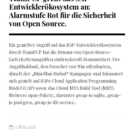
Entwicklerökosystem an:
Alarmstufe Rot für die Sicherheit
von Open Source.
Ein gezielter Angriff auf das SAP-Entwicklerökosystem
durch TeamPCP hat die Brisanz von Open-Source-
Lieferkettenangriffen eindrucksvoll demonstriert. Der
Angriffsablauf, den Forscher von Wiz offenbarten,
ähnelt der „Mini Shai-Hulud“-Kampagne und fokussiert
sich gezielt auf SAPs Cloud Application Programming
Model (CAP) sowie das Cloud MTA Build Tool (MBT).
Mehrere npm-Pakete, darunter @cap-js/sqlite, @cap-
js/postgres, @cap-js/db-service...
1. MAI 2026